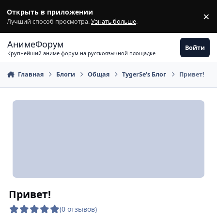
Перейти к содержимому
Открыть в приложении
×
З
Лучший способ просмотра.
Узнать больше
.
АнимеФорум
Войти
Крупнейший аниме-форум на русскоязычной площадке
Главная
Блоги
Общая
TygerSe's Блог
Привет!
Привет!
(0 отзывов)