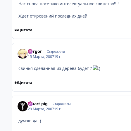
Нас снова посетило интелектуальное свинство!!!!
Ждет откровений последних дней!
Цитата
dorgor
Старожилы
15 Марта, 2007
19 г
свинья сделанная из дерева будет ?
Цитата
Smart pig
Старожилы
29 Марта, 2007
19 г
думаю да .)