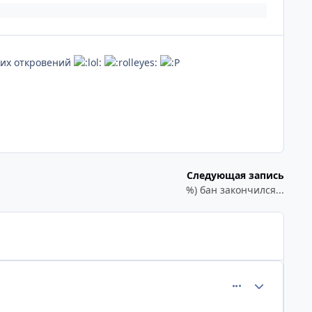
ких откровений
Следующая запись
%) бан закончился...
comment_76
Статистика а