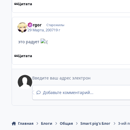
Цитата
dorgor
Старожилы
29 Марта, 2007
19 г
это радует
Цитата
Добавьте комментарий...
Главная
Блоги
Общая
Smart pig's Блог
3-ий 