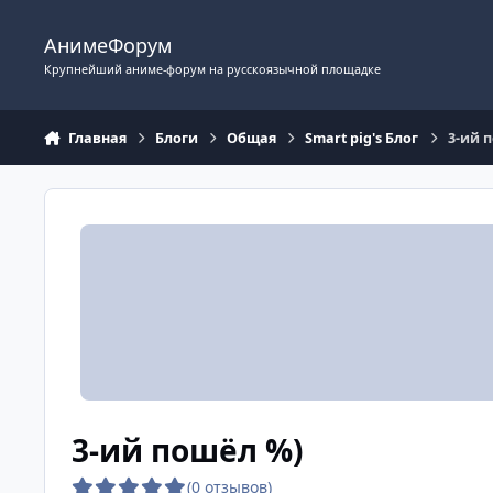
Перейти к содержимому
АнимеФорум
Крупнейший аниме-форум на русскоязычной площадке
Главная
Блоги
Общая
Smart pig's Блог
3-ий 
3-ий пошёл %)
(0 отзывов)