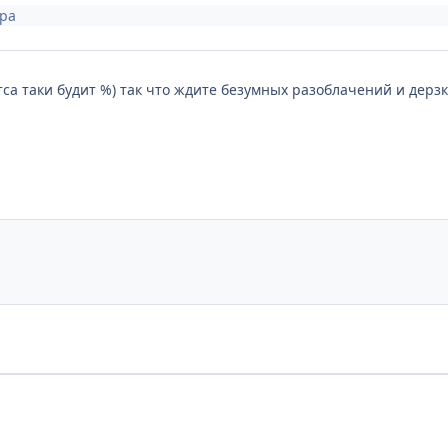
тра
тса таки будит %) так что ждите безумных разоблачений и дерз