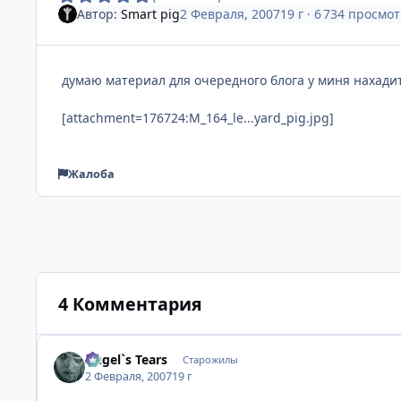
Автор:
Smart pig
2 Февраля, 2007
19 г
· 6 734 просмо
думаю материал для очередного блога у миня нахади
[attachment=176724:M_164_le...yard_pig.jpg]
Жалоба
4 Комментария
Angel`s Tears
Старожилы
2 Февраля, 2007
19 г