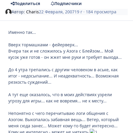
Поделиться
Подписчики
Автор:
Charis
22 Февраля, 2007
19 г
· 184 просмотра
Именно так...
Вверх тормашками - фейерверк...
Вчера так и не сложилось у Азога с Блейзом... Мой
кусок уже готов - он жжет мне руки и требует выхода...
До 4 утра трепались с другим человеком в аське, как
итог - недосыпание... И неадекватность... Возможная
резкость суждений...
А тут еще оказалось, что в моих действиях узрели
угрозу для игры... как не вовремя... не к месту...
Непонятно с чего перечитываю логи общения с
Азогом. Выкопалась забавная вещь... Ветер, который
меня сюда занес... Может кому-то будет интересно...
Кому не интересно - может не читкать