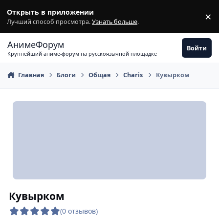
Перейти к содержимому
Открыть в приложении
×
З
Лучший способ просмотра.
Узнать больше
.
АнимеФорум
Войти
Крупнейший аниме-форум на русскоязычной площадке
Главная
Блоги
Общая
Charis
Кувырком
Кувырком
(0 отзывов)