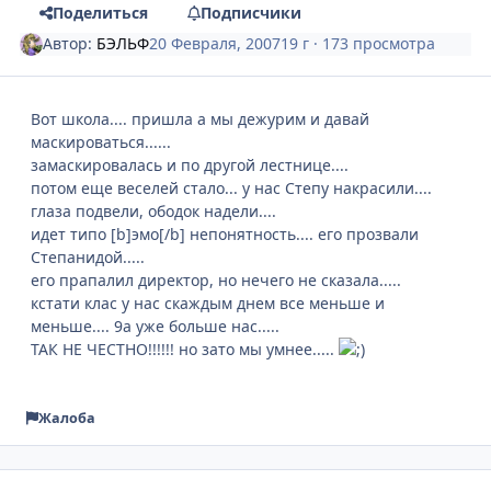
Поделиться
Подписчики
Автор:
БЭЛЬФ
20 Февраля, 2007
19 г
· 173 просмотра
Вот школа.... пришла а мы дежурим и давай
маскироваться......
замаскировалась и по другой лестнице....
потом еще веселей стало... у нас Степу накрасили....
глаза подвели, ободок надели....
идет типо [b]эмо[/b] непонятность.... его прозвали
Степанидой.....
его прапалил директор, но нечего не сказала.....
кстати клас у нас скаждым днем все меньше и
меньше.... 9а уже больше нас.....
ТАК НЕ ЧЕСТНО!!!!!! но зато мы умнее.....
Жалоба