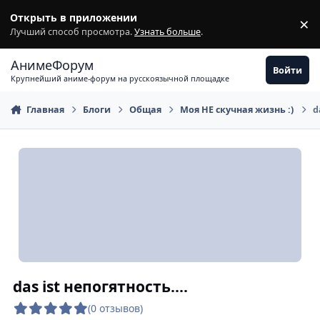
Перейти к содержимому
Открыть в приложении
×
З
Лучший способ просмотра.
Узнать больше
.
АнимеФорум
Войти
Крупнейший аниме-форум на русскоязычной площадке
Главная
Блоги
Общая
Моя НЕ скучная жизнь :)
d
das ist непогятность....
(0 отзывов)