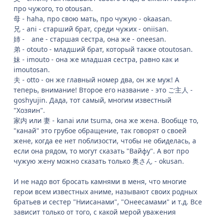
про чужого, то otousan.
母 - haha, про свою мать, про чужую - okaasan.
兄 - ani - старший брат, среди чужих - oniisan.
姉 - ane - старшая сестра, она же - oneesan.
弟 - otouto - младший брат, который также otoutosan.
妹 - imouto - она же младшая сестра, равно как и
imoutosan.
夫 - otto - он же главный номер два, он же муж! А
теперь, внимание! Второе его название - это ご主人 -
goshyujin. Дада, тот самый, многим известный
"Хозяин".
家内 или 妻 - kanai или tsuma, она же жена. Вообще то,
"канай" это грубое обращение, так говорят о своей
жене, когда ее нет поблизости, чтобы не обиделась, а
если она рядом, то могут сказать "Вайфу". А вот про
чужую жену можно сказать только 奥さん - okusan.
И не надо вот бросать камнями в меня, что многие
герои всем известных аниме, называют своих родных
братьев и сестер "Ниисанами", "Онеесамами" и т.д. Все
зависит только от того, с какой мерой уважения