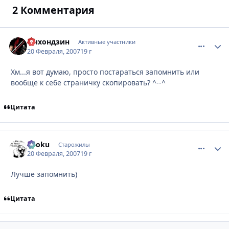
2 Комментария
Нихондзин
comment_
Стати
Активные участники
20 Февраля, 2007
19 г
Хм...я вот думаю, просто постараться запомнить или
вообще к себе страничку скопировать? ^--^
Цитата
Ryoku
comment_
Стати
Старожилы
20 Февраля, 2007
19 г
Лучше запомнить)
Цитата