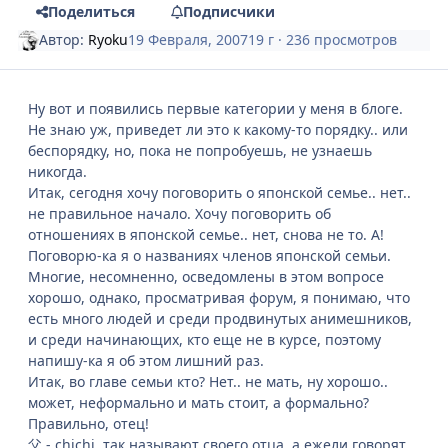
Поделиться
Подписчики
Автор:
Ryoku
19 Февраля, 2007
19 г
· 236 просмотров
Ну вот и появились первые категории у меня в блоге.
Не знаю уж, приведет ли это к какому-то порядку.. или
беспорядку, но, пока не попробуешь, не узнаешь
никогда.
Итак, сегодня хочу поговорить о японской семье.. нет..
не правильное начало. Хочу поговорить об
отношениях в японской семье.. нет, снова не то. А!
Поговорю-ка я о названиях членов японской семьи.
Многие, несомненно, осведомлены в этом вопросе
хорошо, однако, просматривая форум, я понимаю, что
есть много людей и среди продвинутых анимешников,
и среди начинающих, кто еще не в курсе, поэтому
напишу-ка я об этом лишний раз.
Итак, во главе семьи кто? Нет.. не мать, ну хорошо..
может, неформально и мать стоит, а формально?
Правильно, отец!
父 - chichi, так называют своего отца, а ежели говорят