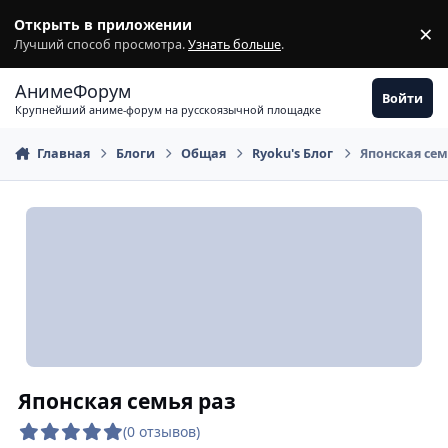
Перейти к содержимому
Открыть в приложении
×
З
Лучший способ просмотра.
Узнать больше
.
АнимеФорум
Войти
Крупнейший аниме-форум на русскоязычной площадке
Главная
Блоги
Общая
Ryoku's Блог
Японская сем
Японская семья раз
(0 отзывов)