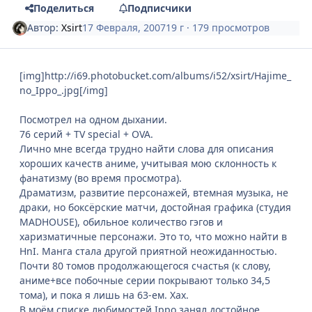
Поделиться
Подписчики
Автор:
Xsirt
17 Февраля, 2007
19 г
· 179 просмотров
[img]http://i69.photobucket.com/albums/i52/xsirt/Hajime_
no_Ippo_.jpg[/img]
Посмотрел на одном дыхании.
76 серий + TV special + OVA.
Лично мне всегда трудно найти слова для описания
хороших качеств аниме, учитывая мою склонность к
фанатизму (во время просмотра).
Драматизм, развитие персонажей, втемная музыка, не
драки, но боксёрские матчи, достойная графика (студия
MADHOUSE), обильное количество гэгов и
харизматичные персонажи. Это то, что можно найти в
HnI. Манга стала другой приятной неожиданностью.
Почти 80 томов продолжающегося счастья (к слову,
аниме+все побочные серии покрывают только 34,5
тома), и пока я лишь на 63-ем. Хах.
В моём списке любимостей Ippo занял достойное