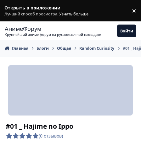
Перейти к содержимому
Открыть в приложении
×
З
Лучший способ просмотра.
Узнать больше
.
АнимеФорум
Войти
Крупнейший аниме-форум на русскоязычной площадке
Главная
Блоги
Общая
Random Curiosity
#01 _ Haj
#01 _ Hajime no Ippo
(0 отзывов)