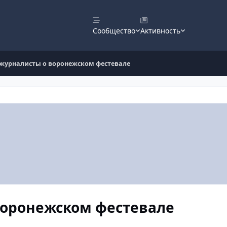
Сообщество
Активность
 журналисты о воронежском фестевале
воронежском фестевале