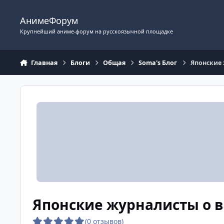
Перейти к содержимому
АнимеФорум
Крупнейший аниме-форум на русскоязычной площадке
Главная
Блоги
Общая
Soma's Блог
Японские
Японские журналисты о 
(0 отзывов)