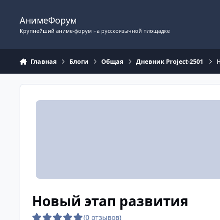
Перейти к содержимому
АнимеФорум
Крупнейший аниме-форум на русскоязычной площадке
Главная
Блоги
Общая
Дневник Project-2501
Новый этап развития
(0 отзывов)