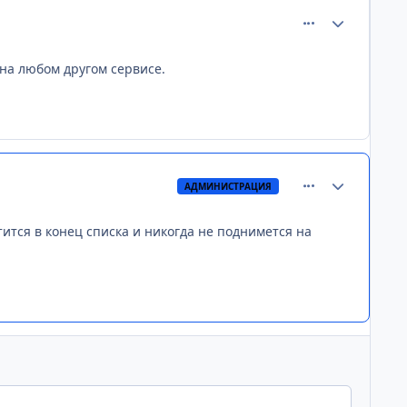
comment_54
Статистика а
 на любом другом сервисе.
comment_67
Статистика а
АДМИНИСТРАЦИЯ
тится в конец списка и никогда не поднимется на