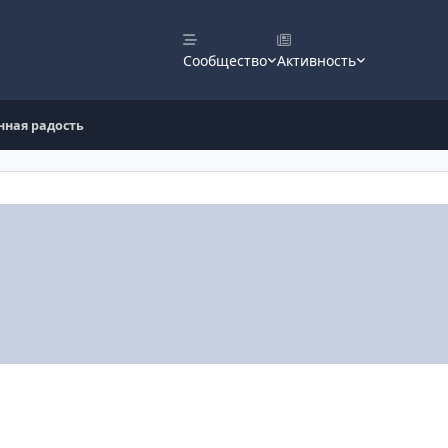
Сообщество
Активность
нная радость