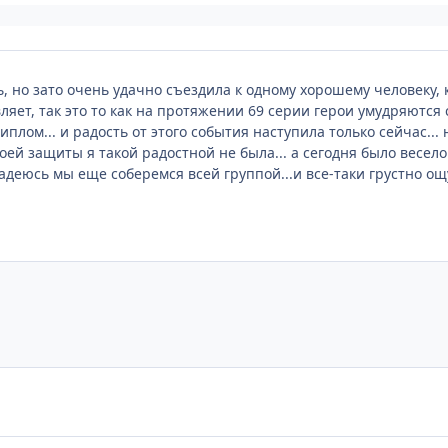
ь, но зато очень удачно съездила к одному хорошему человеку,
вляет, так это то как на протяжении 69 серии герои умудряются
иплом... и радость от этого события наступила только сейчас...
воей защиты я такой радостной не была... а сегодня было весело
адеюсь мы еще соберемся всей группой...и все-таки грустно ощу