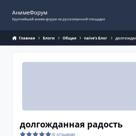
Перейти к содержимому
АнимеФорум
Крупнейший аниме-форум на русскоязычной площадке
Главная
Блоги
Общая
naive's Блог
долгожда
долгожданная радость
(0 отзывов)