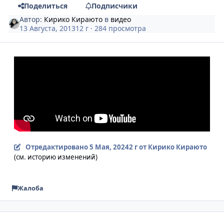
Поделиться
Подписчики
Автор:
Кирико Кираюто
в
видео
13 Августа, 2013
12 г
· 284 просмотра
Отредактировано
5 Мая, 2024
2 г
от Кирико Кираюто
(см. историю изменений)
Жалоба