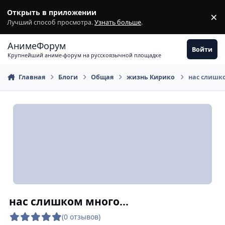
Перейти к содержимому
Открыть в приложении
×
З
Лучший способ просмотра.
Узнать больше
.
АнимеФорум
Войти
Крупнейший аниме-форум на русскоязычной площадке
Главная
Блоги
Общая
жизнь Кирико
нас слишко
нас слишком много...
(0 отзывов)