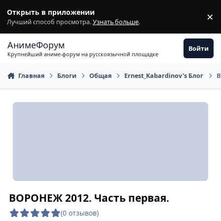
Перейти к содержимому
Открыть в приложении
×
З
Лучший способ просмотра.
Узнать больше
.
АнимеФорум
Войти
Крупнейший аниме-форум на русскоязычной площадке
Главная
Блоги
Общая
Ernest_Kabardinov's Блог
В
ВОРОНЕЖ 2012. Часть первая.
(0 отзывов)