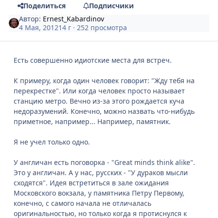
Поделиться
Подписчики
Автор:
Ernest_Kabardinov
4 Мая, 2012
14 г
· 252 просмотра
Есть совершенно идиотские места для встреч.
К примеру, когда один человек говорит: "Жду тебя на
перекрестке". Или когда человек просто называет
станцию метро. Вечно из-за этого рождается куча
недоразумений. Конечно, можно назвать что-нибудь
приметное, например... Например, памятник.
Я не учел только одно.
У англичан есть поговорка - "Great minds think alike".
Это у англичан. А у нас, русских - "У дураков мысли
сходятся". Идея встретиться в зале ожидания
Московского вокзала, у памятника Петру Первому,
конечно, с самого начала не отличалась
оригинальностью, но только когда я протиснулся к