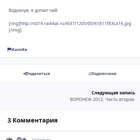
Вздохнув, я допил чай.
[img]http://s019.radikal.ru/i637/1205/05/61811f83ca16.jpg
[/img]
Жалоба
Поделиться
Подписчики
Следующая запись
ВОРОНЕЖ 2012. Часть вторая.
3 Комментария
lesik
comment_
Стати
Старожилы