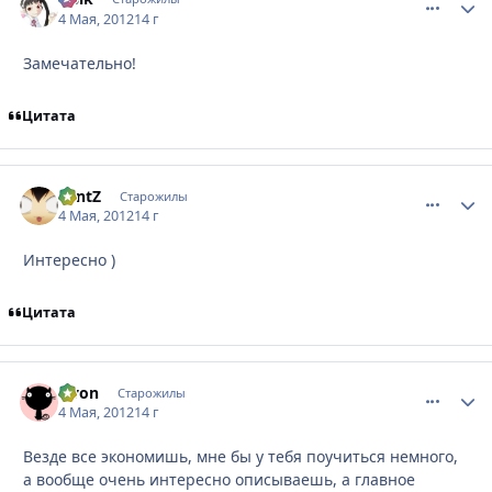
4 Мая, 2012
14 г
Замечательно!
Цитата
LantZ
comment_
Стати
Старожилы
4 Мая, 2012
14 г
Интересно )
Цитата
Qvon
comment_
Стати
Старожилы
4 Мая, 2012
14 г
Везде все экономишь, мне бы у тебя поучиться немного,
а вообще очень интересно описываешь, а главное