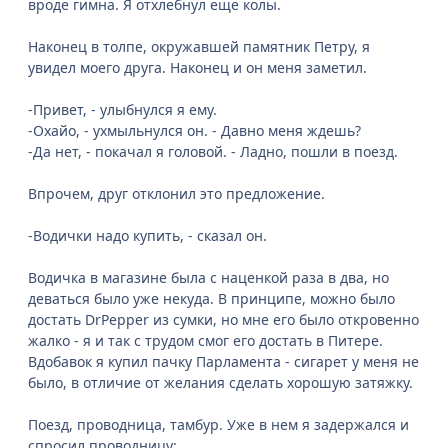
вроде гимна. Я отхлебнул еще колы.
Наконец в толпе, окружавшей памятник Петру, я
увидел моего друга. Наконец и он меня заметил.
-Привет, - улыбнулся я ему.
-Охайо, - ухмыльнулся он. - Давно меня ждешь?
-Да нет, - покачал я головой. - Ладно, пошли в поезд.
Впрочем, друг отклонил это предложение.
-Водички надо купить, - сказал он.
Водичка в магазине была с наценкой раза в два, но
деваться было уже некуда. В принципе, можно было
достать DrPepper из сумки, но мне его было откровенно
жалко - я и так с трудом смог его достать в Питере.
Вдобавок я купил пачку Парламента - сигарет у меня не
было, в отличие от желания сделать хорошую затяжку.
Поезд, проводница, тамбур. Уже в нем я задержался и
спросил проводницу: