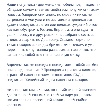
Наши попутчики - две женщины, обеим под пятьдесят -
обладали самым главным свойством попутчика - тихим
голосом. Говорили они много, но слова их никак не
встревали в мои уши и не заставляли проникаться
духом последних сплетен или великих суждений о том,
как нам обустроить Россию. Впрочем, и они куда-то
ушли, посему я и друг решили невозбранно сесть за
столик и сварить по Дошираку. Сказано - сделано,
титан покорно залил два брикета кипяточком, и уже
через пять минут лапша разварилась настолько, что
заполнила собой всю пенопластовую миску.
Впрочем, как же поездка в поезде может обойтись без
чая в подстаканнике? Проводница принесла кипяток,
странный пакетик с чаем - с логотипом РЖД и
надписью "Кенийский" и два пакетика с сахаром.
Не знаю, как там в Кении, но кенийский чай оказался
достаточно обычным. Я отхлебнул пару раз, потом
посмотрел на просвет. Чай казался необычайно
красным.