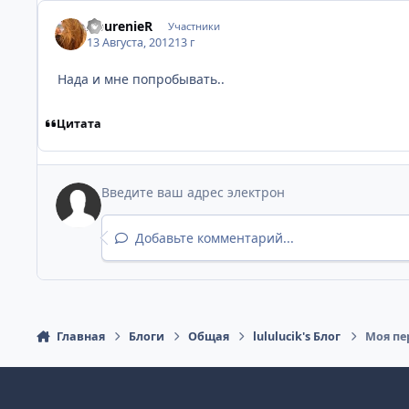
AburenieR
Участники
13 Августа, 2012
13 г
Нада и мне попробывать..
Цитата
Добавьте комментарий...
Главная
Блоги
Общая
lululucik's Блог
Моя пер