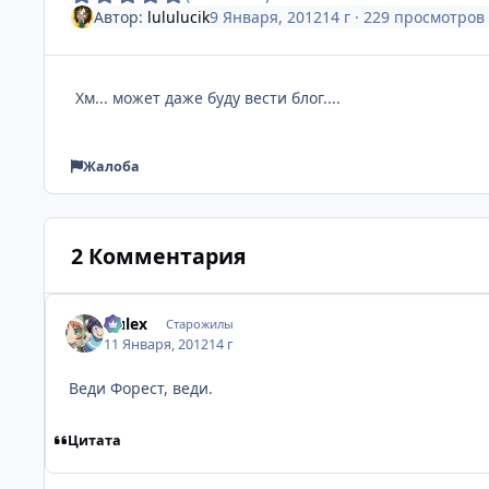
Автор:
lululucik
9 Января, 2012
14 г
· 229 просмотров
Хм... может даже буду вести блог....
Жалоба
2 Комментария
Nulex
Старожилы
11 Января, 2012
14 г
Веди Форест, веди.
Цитата