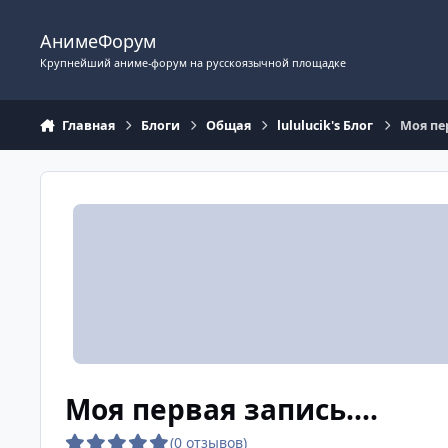
Перейти к содержимому
АнимеФорум
Крупнейший аниме-форум на русскоязычной площадке
Главная
Блоги
Общая
lululucik's Блог
Моя пер
Моя первая запись....
(0 отзывов)