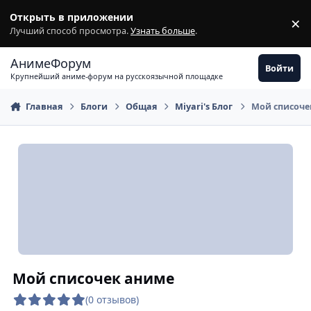
Перейти к содержимому
Открыть в приложении
×
З
Лучший способ просмотра.
Узнать больше
.
АнимеФорум
Войти
Крупнейший аниме-форум на русскоязычной площадке
Главная
Блоги
Общая
Miyari's Блог
Мой списоче
Мой списочек аниме
(0 отзывов)