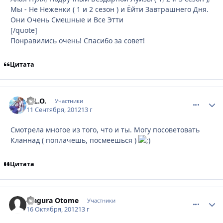
Мы - Не Неженки ( 1 и 2 сезон ) и Ёйти Завтрашнего Дня.
Они Очень Смешные и Все Этти
[/quote]
Понравились очень! Спасибо за совет!
Цитата
N.L.O.
comment_
Стати
Участники
11 Сентября, 2012
13 г
Смотрела многое из того, что и ты. Могу посоветовать
Кланнад ( поплачешь, посмеешься )
Цитата
Magura Otome
comment_
Стати
Участники
16 Октября, 2012
13 г