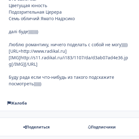
Цветущая юность
Подозрительная Церера
Семь обличий Ямато Надэсико
далі буде))))))))
Люблю романтику, ничего поделать с собой не могу)))))
[URL=http://www.radikal.ru]
[IMG]http://s11.radikal.ru/i183/1107/da/d3ab07ad4e36.jp
g[/IMG][/URL]
Буду рада если что-нибудь из такого подскажите
посмотреть))))))
Жалоба
Поделиться
Подписчики