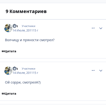
9 Комментариев
cth
comment_
Стати
Участники
14 Июля, 2011
15 г
Волчицу и пряности смотрел?
Цитата
cth
comment_
Стати
Участники
14 Июля, 2011
15 г
Ой сорри, смотрелА?)
Цитата