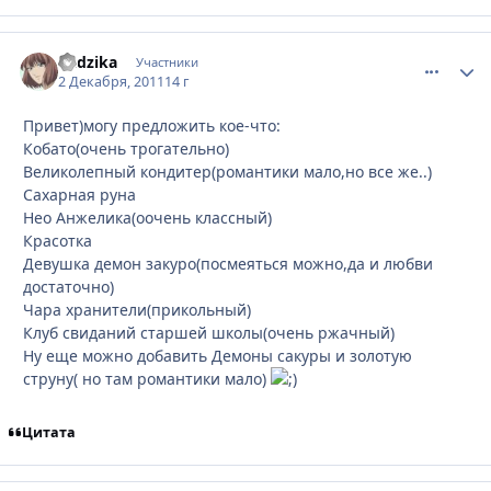
Kadzika
comment_
Стати
Участники
2 Декабря, 2011
14 г
Привет)могу предложить кое-что:
Кобато(очень трогательно)
Великолепный кондитер(романтики мало,но все же..)
Сахарная руна
Нео Анжелика(оочень классный)
Красотка
Девушка демон закуро(посмеяться можно,да и любви
достаточно)
Чара хранители(прикольный)
Клуб свиданий старшей школы(очень ржачный)
Ну еще можно добавить Демоны сакуры и золотую
струну( но там романтики мало)
Цитата