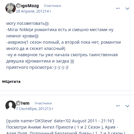
MegoMozg
comment_
Стати
Участники
28 Апреля, 2012
14 г
могу посоветовать)))
-Mirai Nikki(и романтика есть и смешно местами ну
немног крови)))
-акврион(1 сезон полный, а второй пока нет, романтки
много да и сюжет классный)
-ну и наверное ты уже начала смотреь таинственная
девушка x(романтика и загдка )))
приятного просмотра:-):-):-):-)!
Цитата
Jefrem
comment_
Стати
Участники
7 Сентября, 2012
13 г
[quote name='DKSteve' date='02 August 2011 - 21:16']
Посмотри Аниме Ангел Прихоти ( 1 и 2 Сезон ), Ария -
Алая Пуля, Подручный Бездарной Луизы ( 1, 2 и 3 сезон ),