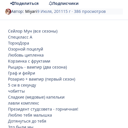
Поделиться
Подписчики
Автор:
Miyari
9 Июля, 2011
15 г
· 386 просмотров
Сейлор Мун (все сезоны)
Спецкласс А
ТорэоДора
Озорной поцелуй
Любовь ципленка
Корзинка с фруктами
Рыцарь - вампир (два сезона)
Граф и фейри
Розарио + вампир (первый сезон)
5 см в секунду
чобитты
Сладкие (медовые) капельки
лавли комплекс
Президент студсовета - горничная!
Люблю тебя малышка
Дотянуться до тебя
Это были мы