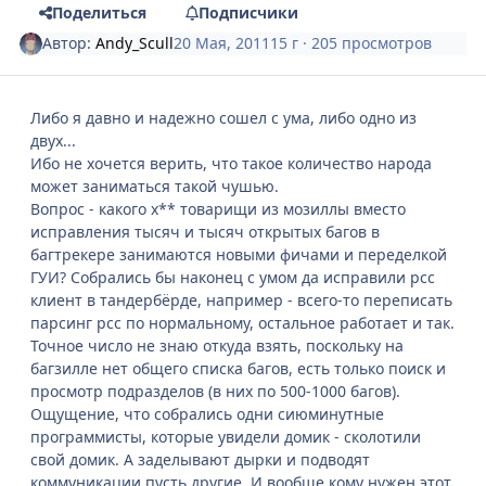
Поделиться
Подписчики
Автор:
Andy_Scull
20 Мая, 2011
15 г
· 205 просмотров
Либо я давно и надежно сошел с ума, либо одно из
двух...
Ибо не хочется верить, что такое количество народа
может заниматься такой чушью.
Вопрос - какого х** товарищи из мозиллы вместо
исправления тысяч и тысяч открытых багов в
багтрекере занимаются новыми фичами и переделкой
ГУИ? Собрались бы наконец с умом да исправили рсс
клиент в тандербёрде, например - всего-то переписать
парсинг рсс по нормальному, остальное работает и так.
Точное число не знаю откуда взять, поскольку на
багзилле нет общего списка багов, есть только поиск и
просмотр подразделов (в них по 500-1000 багов).
Ощущение, что собрались одни сиюминутные
программисты, которые увидели домик - сколотили
свой домик. А заделывают дырки и подводят
коммуникации пусть другие. И вообще кому нужен этот