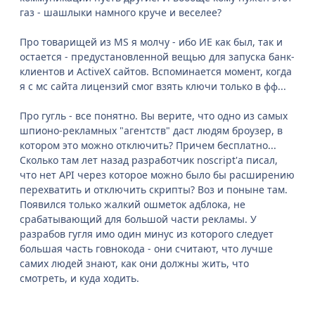
газ - шашлыки намного круче и веселее?
Про товарищей из MS я молчу - ибо ИЕ как был, так и
остается - предустановленной вещью для запуска банк-
клиентов и ActiveX сайтов. Вспоминается момент, когда
я с мс сайта лицензий смог взять ключи только в фф...
Про гугль - все понятно. Вы верите, что одно из самых
шпионо-рекламных "агентств" даст людям броузер, в
котором это можно отключить? Причем бесплатно...
Сколько там лет назад разработчик noscript'а писал,
что нет API через которое можно было бы расширению
перехватить и отключить скрипты? Воз и поныне там.
Появился только жалкий ошметок адблока, не
срабатывающий для большой части рекламы. У
разрабов гугля имо один минус из которого следует
большая часть говнокода - они считают, что лучше
самих людей знают, как они должны жить, что
смотреть, и куда ходить.