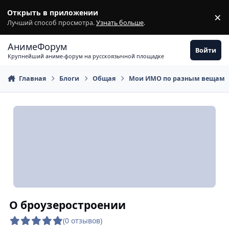
Перейти к содержимому
Открыть в приложении
×
З
Лучший способ просмотра.
Узнать больше
.
АнимеФорум
Войти
Крупнейший аниме-форум на русскоязычной площадке
Главная
Блоги
Общая
Мои ИМО по разным вещам
О броузеростроении
(0 отзывов)