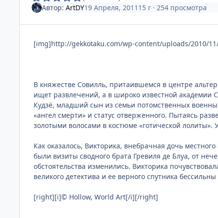
Автор:
ArtDY
19 Апреля, 2011
15 г
· 254 просмотра
[img]http://gekkotaku.com/wp-content/uploads/2010/11/
В княжестве Совилль, притаившемся в центре альтер
ищет развлечений, а в широко известной академии 
Кудзё, младший сын из семьи потомственных военны
«ангел смерти» и статус отверженного. Пытаясь разв
золотыми волосами в костюме «готической лолиты». У
Как оказалось, Викторика, внебрачная дочь местного
были визиты сводного брата Гревиля де Блуа, от не
обстоятельства изменились. Викторика почувствовал
великого детектива и ее верного спутника бессильн
[right][i]© Hollow, World Art[/i][/right]