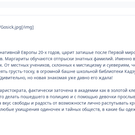
Gosick.jpg[/img]
нативной Европы 20-х годов, царит затишье после Первой мир
Св. Маргариты обучаются отпрыски знатных фамилий. Именно в
х. От местных учеников, склонных к мистицизму и суевериям,
еять грусть-тоску, в огромной башне школьной библиотеки Кад
дивительно, но новая знакомая уже давно его ждала!
 аристократа, фактически заточена в академии как в золотой к
чего делать пошедшего в полицию и с помощью девочки прослыв
а вкус свободы и радость от возможности лично распутывать к
ы любые ухищрения одиночек и тайных обществ, в какие бы оде