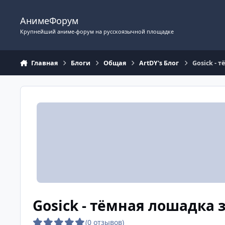
Перейти к содержимому
АнимеФорум
Крупнейший аниме-форум на русскоязычной площадке
Главная
Блоги
Общая
ArtDY's Блог
Gosick - 
Gosick - тёмная лошадка 
(0 отзывов)