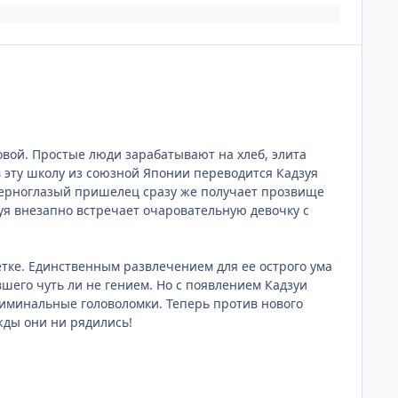
овой. Простые люди зарабатывают на хлеб, элита
 эту школу из союзной Японии переводится Кадзуя
 черноглазый пришелец сразу же получает прозвище
зуя внезапно встречает очаровательную девочку с
летке. Единственным развлечением для ее острого ума
шего чуть ли не гением. Но с появлением Кадзуи
риминальные головоломки. Теперь против нового
жды они ни рядились!