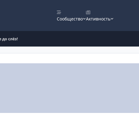
Сообщество
Активность
 до слёз!