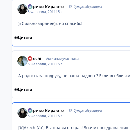
Кирико Кираюто
Супермодераторы
5 Февраля, 2011
15 г
)) Сильно заранее)), но спасибо!
Цитата
Akechi
Активные участники
5 Февраля, 2011
15 г
А радость за подругу, не ваша радость? Если вы близки
Цитата
Кирико Кираюто
Супермодераторы
5 Февраля, 2011
15 г
[b]Akechi[/b], Вы правы сто раз! Значит поздравления 