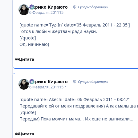
Кирико Кираюто
Супермодераторы
6 Февраля, 2011
15 г
[quote name='Tyz-In' date='05 Февраль 2011 - 22:35']
Готов к любым жертвам ради науки.
[/quote]
ОК, начинаю)
Цитата
Кирико Кираюто
Супермодераторы
6 Февраля, 2011
15 г
[quote name='Akechi' date='06 Февраль 2011 - 08:47']
Передавайте ей от меня поздравления) А как малыша 
[/quote]
Передам) Пока молчит мама... Их ещё не выписали...
Цитата