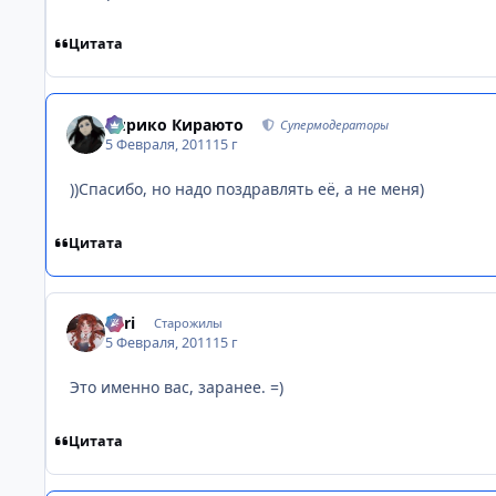
Цитата
Кирико Кираюто
Супермодераторы
5 Февраля, 2011
15 г
))Спасибо, но надо поздравлять её, а не меня)
Цитата
Tоri
Старожилы
5 Февраля, 2011
15 г
Это именно вас, заранее. =)
Цитата