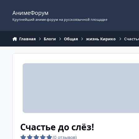
Перейти к содержимому
АнимеФорум
Крупнейший аниме-форум на русскоязычной площадке
Главная
Блоги
Общая
жизнь Кирико
Счастье
Счастье до слёз!
(0 отзывов)