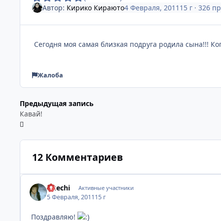
Автор:
Кирико Кираюто
4 Февраля, 2011
15 г
· 326 п
Сегодня моя самая близкая подруга родила сына!!! Ко
Жалоба
Предыдущая запись
Кавай!
12 Комментариев
Akechi
Активные участники
5 Февраля, 2011
15 г
Поздравляю!