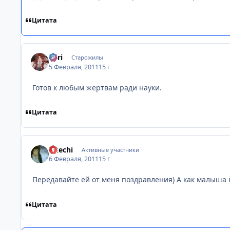
Цитата
Tоri
Старожилы
5 Февраля, 2011
15 г
Готов к любым жертвам ради науки.
Цитата
Akechi
Активные участники
6 Февраля, 2011
15 г
Передавайте ей от меня поздравления) А как малыша 
Цитата