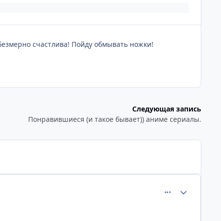
Я безмерно счастлива! Пойду обмывать ножки!
Следующая запись
Понравившиеся (и такое бывает)) аниме сериалы.
comment_1177
Статистика а