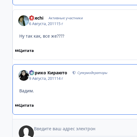
Akechi
Активные участники
6 Августа, 2011
15 г
Ну так как, все же????
Цитата
Кирико Кираюто
Супермодераторы
9 Августа, 2011
14 г
Вадим.
Цитата