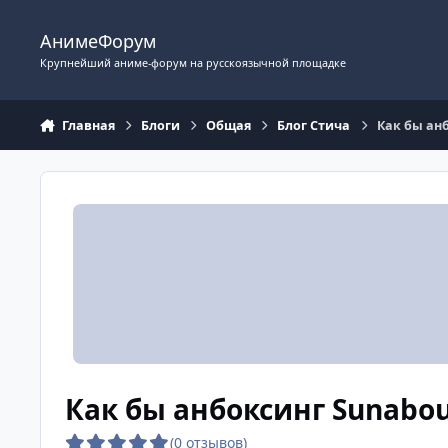
Перейти к содержимому
АнимеФорум
Крупнейший аниме-форум на русскоязычной площадке
Главная
Блоги
Общая
Блог Стича
Как бы ан
Как бы анбоксинг Sunabo
(0 отзывов)