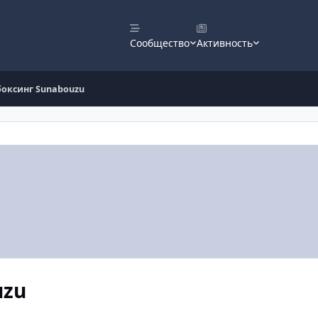
Сообщество
Активность
боксинг Sunabouzu
uzu