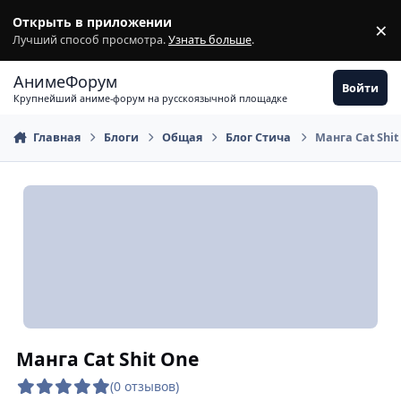
Перейти к содержимому
Открыть в приложении
×
З
Лучший способ просмотра.
Узнать больше
.
АнимеФорум
Войти
Крупнейший аниме-форум на русскоязычной площадке
Главная
Блоги
Общая
Блог Стича
Манга Cat Shit
Манга Cat Shit One
(0 отзывов)