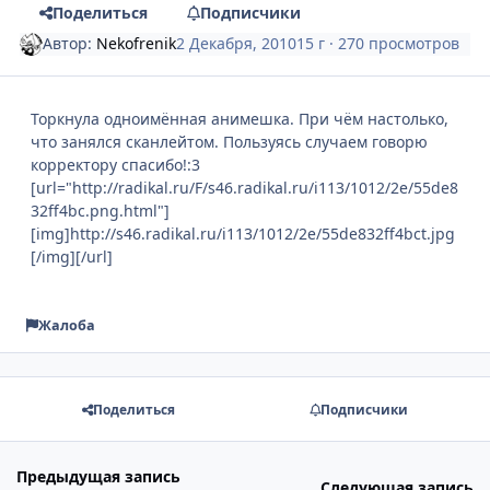
Поделиться
Подписчики
Автор:
Nekofrenik
2 Декабря, 2010
15 г
· 270 просмотров
Торкнула одноимённая анимешка. При чём настолько,
что занялся сканлейтом. Пользуясь случаем говорю
корректору спасибо!:3
[url="http://radikal.ru/F/s46.radikal.ru/i113/1012/2e/55de8
32ff4bc.png.html"]
[img]http://s46.radikal.ru/i113/1012/2e/55de832ff4bct.jpg
[/img][/url]
Жалоба
Поделиться
Подписчики
Предыдущая запись
Следующая запись