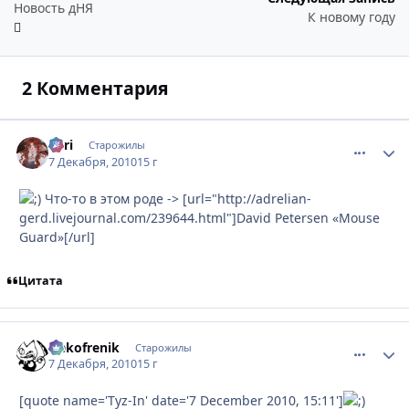
Новость дНЯ
К новому году
2 Комментария
Tоri
comment_
Стати
Старожилы
7 Декабря, 2010
15 г
Что-то в этом роде ->
[url="http://adrelian-
gerd.livejournal.com/239644.html"]David Petersen «Mouse
Guard»[/url]
Цитата
Nekofrenik
comment_
Стати
Старожилы
7 Декабря, 2010
15 г
[quote name='Tyz-In' date='7 December 2010, 15:11']