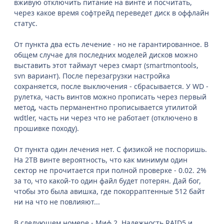
вживую отключить питание на винте и посчитать,
через какое время софтрейд переведет диск в оффлайн
статус.
От пункта два есть лечение - но не гарантированное. В
общем случае для последних моделей дисков можно
выставить этот таймаут через смарт (smartmontools,
svn вариант). После перезагрузки настройка
сохраняется, после выключения - сбрасывается. У WD -
рулетка, часть винтов можно прописать через первый
метод, часть перманентно прописывается утилитой
wdtler, часть ни через что не работает (отключено в
прошивке походу).
От пункта один лечения нет. С физикой не поспоришь.
На 2TB винте вероятность, что как минимум один
сектор не прочитается при полной проверке - 0.02. 2%
за то, что какой-то один файл будет потерян. Дай бог,
чтобы это была авишка, где покорраптенные 512 байт
ни на что не повлияют...
В следующем номере - Миф 2. Надежность RAID5 и