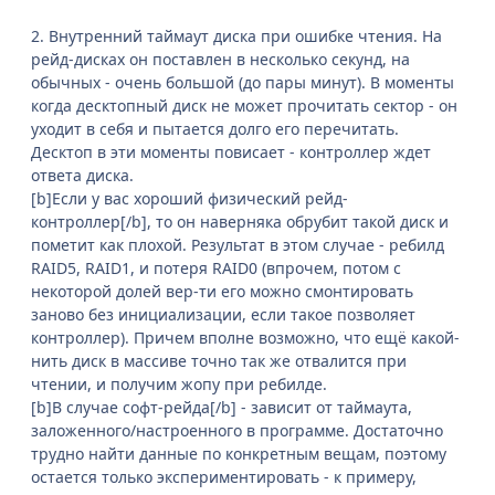
2. Внутренний таймаут диска при ошибке чтения. На
рейд-дисках он поставлен в несколько секунд, на
обычных - очень большой (до пары минут). В моменты
когда десктопный диск не может прочитать сектор - он
уходит в себя и пытается долго его перечитать.
Десктоп в эти моменты повисает - контроллер ждет
ответа диска.
[b]Если у вас хороший физический рейд-
контроллер[/b], то он наверняка обрубит такой диск и
пометит как плохой. Результат в этом случае - ребилд
RAID5, RAID1, и потеря RAID0 (впрочем, потом с
некоторой долей вер-ти его можно смонтировать
заново без инициализации, если такое позволяет
контроллер). Причем вполне возможно, что ещё какой-
нить диск в массиве точно так же отвалится при
чтении, и получим жопу при ребилде.
[b]В случае софт-рейда[/b] - зависит от таймаута,
заложенного/настроенного в программе. Достаточно
трудно найти данные по конкретным вещам, поэтому
остается только экспериментировать - к примеру,