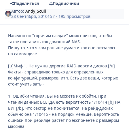
Поделиться
Подписчики
Автор:
Andy_Scull
28 Сентября, 2010
15 г
· 195 просмотров
Навеяно по "горячим следам" моих поисков, что бы
такое поставить как домашний NAS.
Пишу то, что я сам раньше думал и как оно оказалось
на самом деле.
[u]Миф 1. Не нужны дорогие RAID-версии дисков.[/u]
Факты - справедливо только для определенных
конфигураций, размеров, итп. Есть две вещи, которые
стоит учитывать -
1. Ошибки чтения. Вы не можете их обойти. При
чтении данных ВСЕГДА есть вероятность 1/10^14 [b] НА
БИТ[/b], что сектор не прочитается. На рейд-дисках
обычно она 1/10^15 - на порядок меньше. Вероятность
ошибки при ребилде растет по экспоненте с размером
массива.