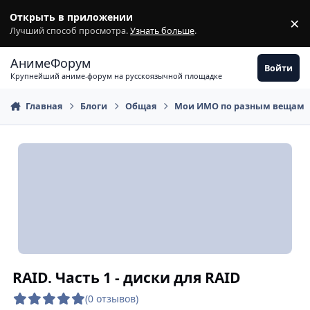
Перейти к содержимому
Открыть в приложении
×
З
Лучший способ просмотра.
Узнать больше
.
АнимеФорум
Войти
Крупнейший аниме-форум на русскоязычной площадке
Главная
Блоги
Общая
Мои ИМО по разным вещам
RAID. Часть 1 - диски для RAID
(0 отзывов)