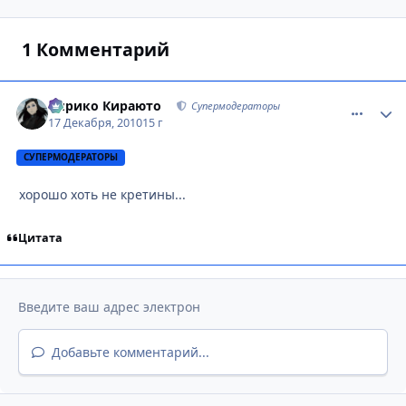
1 Комментарий
Кирико Кираюто
comment_
Стати
Супермодераторы
17 Декабря, 2010
15 г
СУПЕРМОДЕРАТОРЫ
хорошо хоть не кретины...
Цитата
Добавьте комментарий...