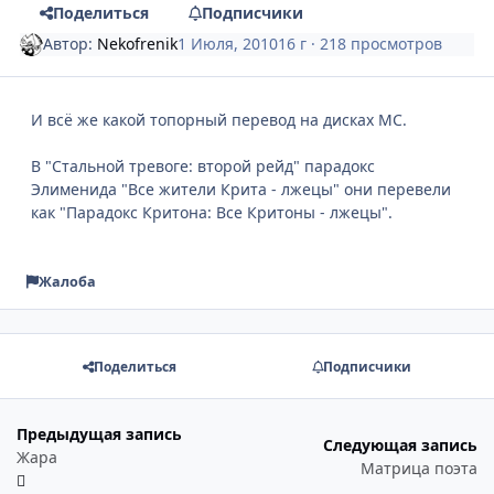
Поделиться
Подписчики
Автор:
Nekofrenik
1 Июля, 2010
16 г
· 218 просмотров
И всё же какой топорный перевод на дисках МС.
В "Стальной тревоге: второй рейд" парадокс
Элименида "Все жители Крита - лжецы" они перевели
как "Парадокс Критона: Все Критоны - лжецы".
Жалоба
Поделиться
Подписчики
Предыдущая запись
Следующая запись
Жара
Матрица поэта