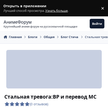
Перейти к содержимому
Открыть в приложении
×
З
Лучший способ просмотра.
Узнать больше
.
АнимеФорум
Войти
Крупнейший аниме-форум на русскоязычной площадке
Главная
Блоги
Общая
Блог Стича
Стальная трев
Стальная тревога:ВР и перевод МС
(0 отзывов)