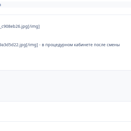
а
x_c908eb26.jpg[/img]
x_9a3d5d22.jpg[/img] - в процедурном кабинете после смены