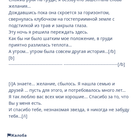
желания…
Дождавшись пока она скроется за горизонтом,
свернулась клубочком на гостеприимной земле с
подстилкой из трав и закрыла глаза.
Эту ночь я решила переждать здесь.
Как бы ни было шатким мое положение, в груди
приятно разлилась теплота…
А утром… утром была совсем другая история…[/b]
[b]
----------------------------------- -----------------------------------[/b]
[i]А знаете... желание, сбылось. Я нашла семью и
друзей … пусть для этого, и потребовалось много лет…
Я так люблю вас всех мои хорошие... Спасибо за то, что
Вы у меня есть.
И спасибо тебе, незнакомая звезда, я никогда не забуду
тебя…[/i]
Жалоба