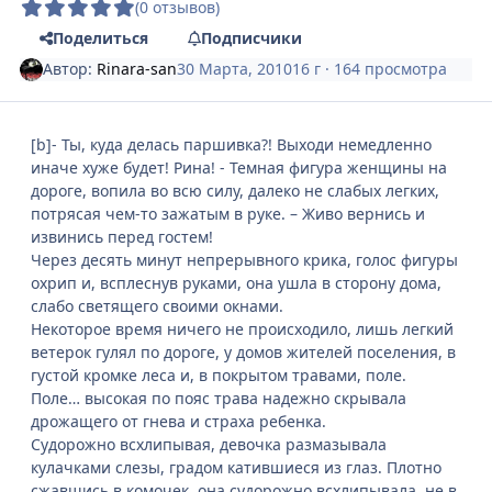
(0 отзывов)
Поделиться
Подписчики
Автор:
Rinara-san
30 Марта, 2010
16 г
· 164 просмотра
[b]- Ты, куда делась паршивка?! Выходи немедленно
иначе хуже будет! Рина! - Темная фигура женщины на
дороге, вопила во всю силу, далеко не слабых легких,
потрясая чем-то зажатым в руке. – Живо вернись и
извинись перед гостем!
Через десять минут непрерывного крика, голос фигуры
охрип и, всплеснув руками, она ушла в сторону дома,
слабо светящего своими окнами.
Некоторое время ничего не происходило, лишь легкий
ветерок гулял по дороге, у домов жителей поселения, в
густой кромке леса и, в покрытом травами, поле.
Поле… высокая по пояс трава надежно скрывала
дрожащего от гнева и страха ребенка.
Судорожно всхлипывая, девочка размазывала
кулачками слезы, градом катившиеся из глаз. Плотно
сжавшись в комочек, она судорожно всхлипывала, не в