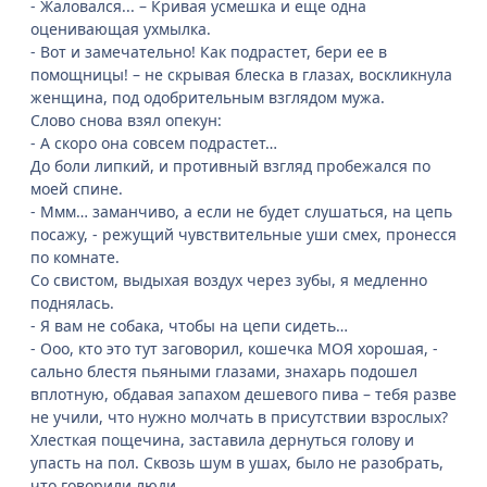
- Жаловался... – Кривая усмешка и еще одна
оценивающая ухмылка.
- Вот и замечательно! Как подрастет, бери ее в
помощницы! – не скрывая блеска в глазах, воскликнула
женщина, под одобрительным взглядом мужа.
Слово снова взял опекун:
- А скоро она совсем подрастет…
До боли липкий, и противный взгляд пробежался по
моей спине.
- Ммм… заманчиво, а если не будет слушаться, на цепь
посажу, - режущий чувствительные уши смех, пронесся
по комнате.
Со свистом, выдыхая воздух через зубы, я медленно
поднялась.
- Я вам не собака, чтобы на цепи сидеть…
- Ооо, кто это тут заговорил, кошечка МОЯ хорошая, -
сально блестя пьяными глазами, знахарь подошел
вплотную, обдавая запахом дешевого пива – тебя разве
не учили, что нужно молчать в присутствии взрослых?
Хлесткая пощечина, заставила дернуться голову и
упасть на пол. Сквозь шум в ушах, было не разобрать,
что говорили люди.