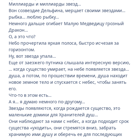
Миллиарды и миллиарды звезд…
Вон созвездие Дельфина, мерцает своими звездами…
рыбка… люблю рыбку…
Немного дальше огибает Малую Медведицу грозный
Дракон…
О, а это что?
Небо прочертила яркая полоса, быстро исчезая за
горизонтом.
Ну, вот звезда упала…
Еще от заезжего путника слышала интересную версию,
… когда существо умирает, на небе появляется звезда…
душа, а потом, по прошествии времени, душа находит
новое земное тело и спускается с небес, чтобы занять
его.
Что-то в этом есть…
А я… я думаю немного по-другому…
Звезды появляются, когда рождается существо, это
маленькие домики для Хранителей душ…
Они наблюдают за нами с небес, а когда подходит срок
существа «уходить», они стремятся вниз, забрать
хранимую ими душу и оберечь ее для последующих