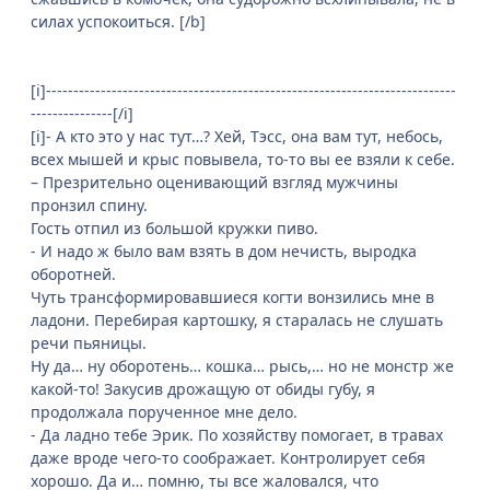
силах успокоиться. [/b]
[i]---------------------------------------------------------------------------
---------------[/i]
[i]- А кто это у нас тут…? Хей, Тэсс, она вам тут, небось,
всех мышей и крыс повывела, то-то вы ее взяли к себе.
– Презрительно оценивающий взгляд мужчины
пронзил спину.
Гость отпил из большой кружки пиво.
- И надо ж было вам взять в дом нечисть, выродка
оборотней.
Чуть трансформировавшиеся когти вонзились мне в
ладони. Перебирая картошку, я старалась не слушать
речи пьяницы.
Ну да… ну оборотень… кошка… рысь,… но не монстр же
какой-то! Закусив дрожащую от обиды губу, я
продолжала порученное мне дело.
- Да ладно тебе Эрик. По хозяйству помогает, в травах
даже вроде чего-то соображает. Контролирует себя
хорошо. Да и… помню, ты все жаловался, что