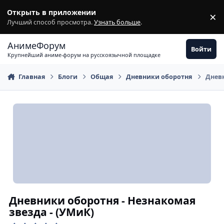
Перейти к содержимому
Открыть в приложении
×
З
Лучший способ просмотра.
Узнать больше
.
АнимеФорум
Войти
Крупнейший аниме-форум на русскоязычной площадке
Главная
Блоги
Общая
Дневники оборотня
Дневн
Дневники оборотня - Незнакомая
звезда - (УМиК)