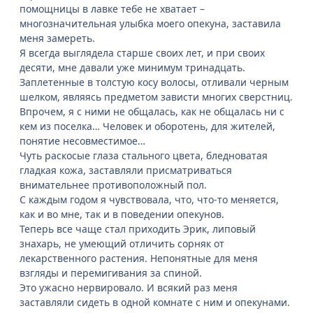
помощницы в лавке тебе не хватает –
многозначительная улыбка моего опекуна, заставила
меня замереть.
Я всегда выглядела старше своих лет, и при своих
десяти, мне давали уже минимум тринадцать.
Заплетенные в толстую косу волосы, отливали черным
шелком, являясь предметом зависти многих сверстниц.
Впрочем, я с ними не общалась, как не общалась ни с
кем из поселка… Человек и оборотень, для жителей,
понятие несовместимое…
Чуть раскосые глаза стального цвета, бледноватая
гладкая кожа, заставляли присматриваться
внимательнее противоположный пол.
С каждым годом я чувствовала, что, что-то меняется,
как и во мне, так и в поведении опекунов.
Теперь все чаще стал приходить Эрик, липовый
знахарь, не умеющий отличить сорняк от
лекарственного растения. Непонятные для меня
взгляды и перемигивания за спиной.
Это ужасно нервировало. И всякий раз меня
заставляли сидеть в одной комнате с ним и опекунами.