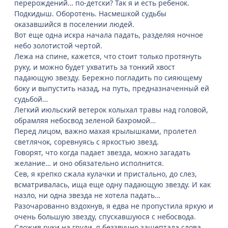
перерождений… по-детски? Так я и есть ребенок.
Подкидыш. Оборотень. Насмешкой судьбы
оказавшийся в поселении людей.
Вот еще одна искра начала падать, разделяя ночное
небо золотистой чертой.
Лежа на спине, кажется, что стоит только протянуть
руку, и можно будет ухватить за тонкий хвост
падающую звезду. Бережно погладить по сияющему
боку и выпустить назад, на путь, предназначенный ей
судьбой…
Легкий июльский ветерок колыхал травы над головой,
обрамляя небосвод зеленой бахромой…
Перед лицом, важно махая крылышками, пролетел
светлячок, соревнуясь с яркостью звезд.
Говорят, что когда падает звезда, можно загадать
желание… и оно обязательно исполнится.
Сев, я крепко сжала кулачки и пристально, до слез,
всматривалась, ища еще одну падающую звезду. И как
назло, ни одна звезда не хотела падать…
Разочарованно вздохнув, я едва не пропустила яркую и
очень большую звезду, спускавшуюся с небосвода.
Сложив руки на груди, я беззвучно зашептала слова