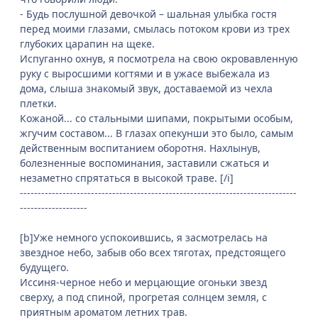
- Будь послушной девочкой – шальная улыбка гостя
перед моими глазами, смылась потоком крови из трех
глубоких царапин на щеке.
Испуганно охнув, я посмотрела на свою окровавленную
руку с выросшими когтями и в ужасе выбежала из
дома, слыша знакомый звук, доставаемой из чехла
плетки.
Кожаной... со стальными шипами, покрытыми особым,
жгучим составом... В глазах опекунши это было, самым
действенным воспитанием оборотня. Нахлынув,
болезненные воспоминания, заставили сжаться и
незаметно спрятаться в высокой траве. [/i]
------------------------------------------------------------------------------
-------------------
[b]Уже немного успокоившись, я засмотрелась на
звездное небо, забыв обо всех тяготах, предстоящего
будущего.
Иссиня-черное небо и мерцающие огоньки звезд
сверху, а под спиной, прогретая солнцем земля, с
приятным ароматом летних трав.