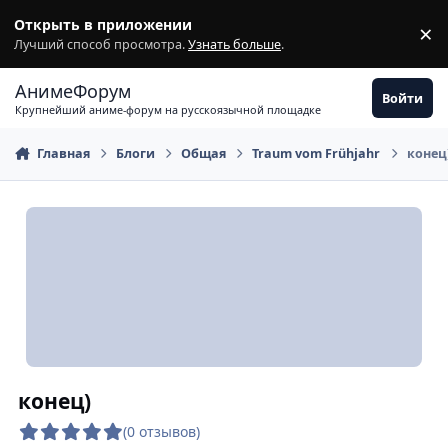
Перейти к содержимому
Открыть в приложении
×
З
Лучший способ просмотра.
Узнать больше
.
АнимеФорум
Войти
Крупнейший аниме-форум на русскоязычной площадке
Главная
Блоги
Общая
Traum vom Frühjahr
конец
конец)
(0 отзывов)