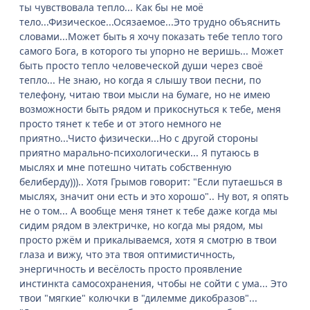
ты чувствовала тепло... Как бы не моё
тело...Физическое...Осязаемое...Это трудно объяснить
словами...Может быть я хочу показать тебе тепло того
самого Бога, в которого ты упорно не веришь... Может
быть просто тепло человеческой души через своё
тепло... Не знаю, но когда я слышу твои песни, по
телефону, читаю твои мысли на бумаге, но не имею
возможности быть рядом и прикоснуться к тебе, меня
просто тянет к тебе и от этого немного не
приятно...Чисто физически...Но с другой стороны
приятно марально-психологически... Я путаюсь в
мыслях и мне потешно читать собственную
белиберду))).. Хотя Грымов говорит: "Если путаешься в
мыслях, значит они есть и это хорошо".. Ну вот, я опять
не о том... А вообще меня тянет к тебе даже когда мы
сидим рядом в электричке, но когда мы рядом, мы
просто ржём и прикалываемся, хотя я смотрю в твои
глаза и вижу, что эта твоя оптимистичность,
энергичность и весёлость просто проявление
инстинкта самосохранения, чтобы не сойти с ума... Это
твои "мягкие" колючки в "дилемме дикобразов"...