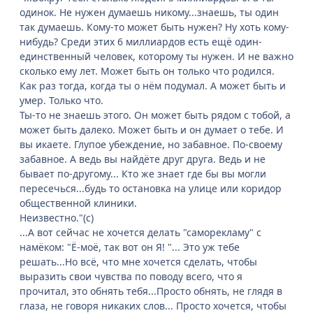
одинок. Не нужен думаешь никому...знаешь, ты один
так думаешь. Кому-то может быть нужен? Ну хоть кому-
нибудь? Среди этих 6 миллиардов есть ещё один-
единственный человек, которому ты нужен. И не важно
сколько ему лет. Может быть он только что родился.
Как раз тогда, когда ты о нём подумал. А может быть и
умер. Только что.
Ты-то не знаешь этого. Он может быть рядом с тобой, а
может быть далеко. Может быть и он думает о тебе. И
вы икаете. Глупое убеждение, но забавное. По-своему
забавное. А ведь вы найдёте друг друга. Ведь и не
бывает по-другому... Кто же знает где бы вы могли
пересечься...будь то остановка на улице или коридор
общественной клиники.
Неизвестно."(с)
...А вот сейчас не хочется делать "саморекламу" с
намёком: "Ё-моё, так вот он Я! "... Это уж тебе
решать...Но всё, что мне хочется сделать, чтобы
выразить свои чувства по поводу всего, что я
прочитал, это обнять тебя...Просто обнять, не глядя в
глаза, не говоря никаких слов... Просто хочется, чтобы