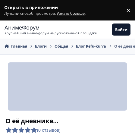
Перейти к содержимому
Открыть в приложении
×
З
Лучший способ просмотра.
Узнать больше
.
АнимеФорум
Войти
Крупнейший аниме-форум на русскоязычной площадке
Главная
Блоги
Общая
Блог Rёfu-kun'а
О её дневн
О её дневнике...
(0 отзывов)