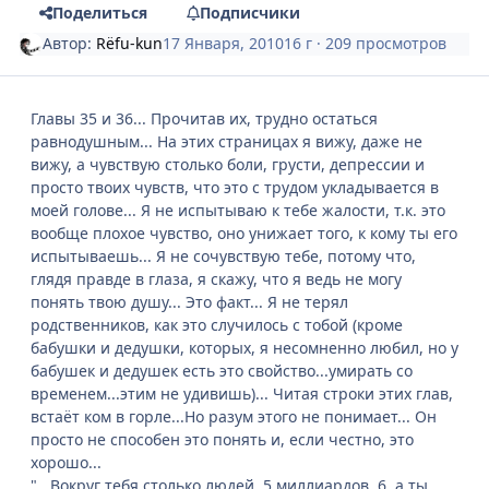
Поделиться
Подписчики
Автор:
Rёfu-kun
17 Января, 2010
16 г
· 209 просмотров
Главы 35 и 36... Прочитав их, трудно остаться
равнодушным... На этих страницах я вижу, даже не
вижу, а чувствую столько боли, грусти, депрессии и
просто твоих чувств, что это с трудом укладывается в
моей голове... Я не испытываю к тебе жалости, т.к. это
вообще плохое чувство, оно унижает того, к кому ты его
испытываешь... Я не сочувствую тебе, потому что,
глядя правде в глаза, я скажу, что я ведь не могу
понять твою душу... Это факт... Я не терял
родственников, как это случилось с тобой (кроме
бабушки и дедушки, которых, я несомненно любил, но у
бабушек и дедушек есть это свойство...умирать со
временем...этим не удивишь)... Читая строки этих глав,
встаёт ком в горле...Но разум этого не понимает... Он
просто не способен это понять и, если честно, это
хорошо...
"...Вокруг тебя столько людей. 5 миллиардов. 6. а ты