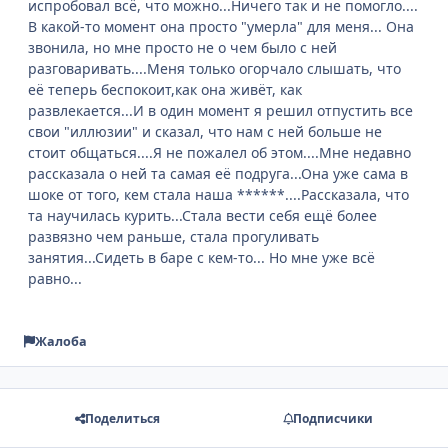
испробовал всё, что можно...Ничего так и не помогло....
В какой-то момент она просто "умерла" для меня... Она
звонила, но мне просто не о чем было с ней
разговаривать....Меня только огорчало слышать, что
её теперь беспокоит,как она живёт, как
развлекается...И в один момент я решил отпустить все
свои "иллюзии" и сказал, что нам с ней больше не
стоит общаться....Я не пожалел об этом....Мне недавно
рассказала о ней та самая её подруга...Она уже сама в
шоке от того, кем стала наша ******....Рассказала, что
та научилась курить...Стала вести себя ещё более
развязно чем раньше, стала прогуливать
занятия...Сидеть в баре с кем-то... Но мне уже всё
равно...
Жалоба
Поделиться
Подписчики