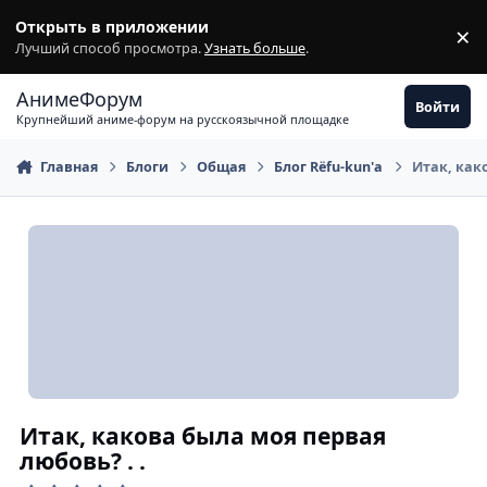
Перейти к содержимому
Открыть в приложении
×
З
Лучший способ просмотра.
Узнать больше
.
АнимеФорум
Войти
Крупнейший аниме-форум на русскоязычной площадке
Главная
Блоги
Общая
Блог Rёfu-kun'а
Итак, как
Итак, какова была моя первая
любовь? . .