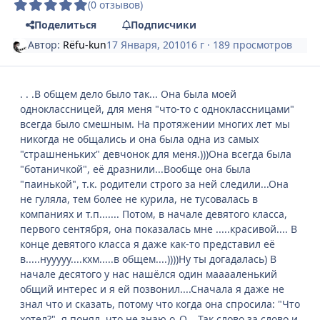
(0 отзывов)
Поделиться
Подписчики
Автор:
Rёfu-kun
17 Января, 2010
16 г
· 189 просмотров
. . .В общем дело было так... Она была моей
одноклассницей, для меня "что-то с одноклассницами"
всегда было смешным. На протяжении многих лет мы
никогда не общались и она была одна из самых
"страшненьких" девчонок для меня.)))Она всегда была
"ботаничкой", её дразнили...Вообще она была
"паинькой", т.к. родители строго за ней следили...Она
не гуляла, тем более не курила, не тусовалась в
компаниях и т.п....... Потом, в начале девятого класса,
первого сентября, она показалась мне .....красивой.... В
конце девятого класса я даже как-то представил её
в.....нууууу....кхм.....в общем....))))Ну ты догадалась) В
начале десятого у нас нашёлся один мааааленький
общий интерес и я ей позвонил....Сначала я даже не
знал что и сказать, потому что когда она спросила: "Что
хотел?", я понял, что не знаю о_О... Так слово за слово и