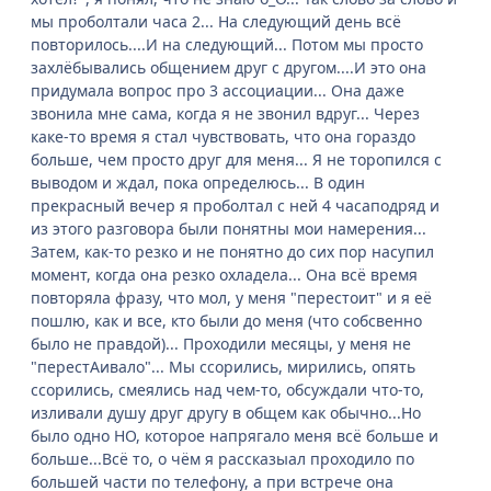
мы проболтали часа 2... На следующий день всё
повторилось....И на следующий... Потом мы просто
захлёбывались общением друг с другом....И это она
придумала вопрос про 3 ассоциации... Она даже
звонила мне сама, когда я не звонил вдруг... Через
каке-то время я стал чувствовать, что она гораздо
больше, чем просто друг для меня... Я не торопился с
выводом и ждал, пока определюсь... В один
прекрасный вечер я проболтал с ней 4 часаподряд и
из этого разговора были понятны мои намерения...
Затем, как-то резко и не понятно до сих пор насупил
момент, когда она резко охладела... Она всё время
повторяла фразу, что мол, у меня "перестоит" и я её
пошлю, как и все, кто были до меня (что собсвенно
было не правдой)... Проходили месяцы, у меня не
"перестАивало"... Мы ссорились, мирились, опять
ссорились, смеялись над чем-то, обсуждали что-то,
изливали душу друг другу в общем как обычно...Но
было одно НО, которое напрягало меня всё больше и
больше...Всё то, о чём я рассказыал проходило по
большей части по телефону, а при встрече она