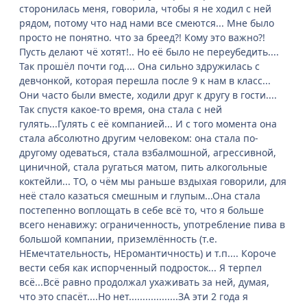
сторонилась меня, говорила, чтобы я не ходил с ней
рядом, потому что над нами все смеются... Мне было
просто не понятно. что за бреед?! Кому это важно?!
Пусть делают чё хотят!.. Но её было не переубедить....
Так прошёл почти год.... Она сильно здружилась с
девчонкой, которая перешла после 9 к нам в класс...
Они часто были вместе, ходили друг к другу в гости....
Так спустя какое-то время, она стала с ней
гулять...Гулять с её компанией... И с того момента она
стала абсолютно другим человеком: она стала по-
другому одеваться, стала взбалмошной, агрессивной,
циничной, стала ругаться матом, пить алкогольные
коктейли... ТО, о чём мы раньше вздыхая говорили, для
неё стало казаться смешным и глупым...Она стала
постепенно воплощать в себе всё то, что я больше
всего ненавижу: ограниченность, употребление пива в
большой компании, приземлённость (т.е.
НЕмечтательность, НЕромантичность) и т.п.... Короче
вести себя как испорченный подросток... Я терпел
всё...Всё равно продолжал ухаживать за ней, думая,
что это спасёт....Но нет..................ЗА эти 2 года я