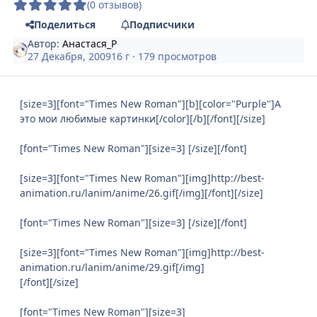
(0 отзывов)
Поделиться
Подписчики
Автор:
Анастася_Р
27 Декабря, 2009
16 г
· 179 просмотров
[size=3][font="Times New Roman"][b][color="Purple"]А
это мои любимые картинки[/color][/b][/font][/size]
[font="Times New Roman"][size=3] [/size][/font]
[size=3][font="Times New Roman"][img]http://best-
animation.ru/lanim/anime/26.gif[/img][/font][/size]
[font="Times New Roman"][size=3] [/size][/font]
[size=3][font="Times New Roman"][img]http://best-
animation.ru/lanim/anime/29.gif[/img]
[/font][/size]
[font="Times New Roman"][size=3]