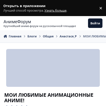
Перейти к содержимому
Открыть в приложении
×
З
Лучший способ просмотра.
Узнать больше
.
АнимеФорум
Войти
Крупнейший аниме-форум на русскоязычной площадке
Главная
Блоги
Общая
Анастася_Р
МОИ ЛЮБИМЫ
МОИ ЛЮБИМЫЕ АНИМАЦИОННЫЕ
АНИМЕ!