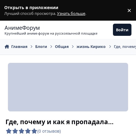
Перейти к содержимому
Открыть в приложении
×
З
Лучший способ просмотра.
Узнать больше
.
АнимеФорум
Войти
Крупнейший аниме-форум на русскоязычной площадке
Главная
Блоги
Общая
жизнь Кирико
Где, почему
Где, почему и как я пропадала...
(0 отзывов)