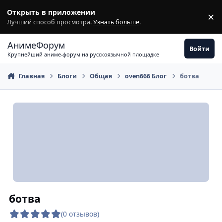
Перейти к содержимому
Открыть в приложении
×
З
Лучший способ просмотра.
Узнать больше
.
АнимеФорум
Войти
Крупнейший аниме-форум на русскоязычной площадке
Главная
Блоги
Общая
oven666 Блог
ботва
ботва
(0 отзывов)