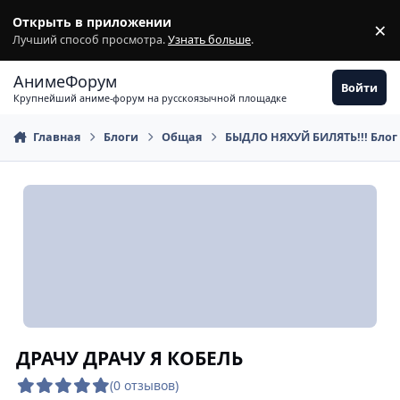
Перейти к содержимому
Открыть в приложении
×
З
Лучший способ просмотра.
Узнать больше
.
АнимеФорум
Войти
Крупнейший аниме-форум на русскоязычной площадке
Главная
Блоги
Общая
БЫДЛО НЯХУЙ БИЛЯТЬ!!! Блог
ДРАЧУ ДРАЧУ Я КОБЕЛЬ
(0 отзывов)