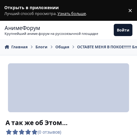
Перейти к содержимому
Открыть в приложении
×
З
Лучший способ просмотра.
Узнать больше
.
АнимеФорум
Войти
Крупнейший аниме-форум на русскоязычной площадке
Главная
Блоги
Общая
ОСТАВТЕ МЕНЯ В ПОКОЕ!!!!!! Б
А так же об Этом...
(0 отзывов)