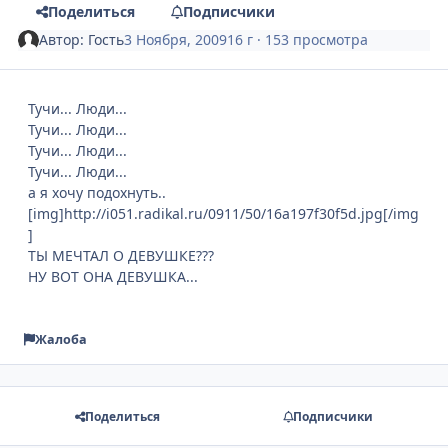
Поделиться
Подписчики
Автор:
Гость
3 Ноября, 2009
16 г
· 153 просмотра
Тучи... Люди...
Тучи... Люди...
Тучи... Люди...
Тучи... Люди...
а я хочу подохнуть..
[img]http://i051.radikal.ru/0911/50/16a197f30f5d.jpg[/img
]
ТЫ МЕЧТАЛ О ДЕВУШКЕ???
НУ ВОТ ОНА ДЕВУШКА...
Жалоба
Поделиться
Подписчики