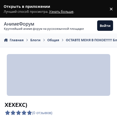
Перейти к содержимому
Открыть в приложении
×
З
Лучший способ просмотра.
Узнать больше
.
АнимеФорум
Войти
Крупнейший аниме-форум на русскоязычной площадке
Главная
Блоги
Общая
ОСТАВТЕ МЕНЯ В ПОКОЕ!!!!!! Б
ХЕХЕХС)
(0 отзывов)