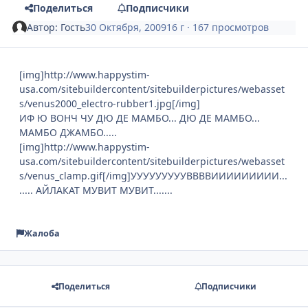
Поделиться
Подписчики
Автор:
Гость
30 Октября, 2009
16 г
· 167 просмотров
[img]http://www.happystim-
usa.com/sitebuildercontent/sitebuilderpictures/webasset
s/venus2000_electro-rubber1.jpg[/img]
ИФ Ю ВОНЧ ЧУ ДЮ ДЕ МАМБО... ДЮ ДЕ МАМБО...
МАМБО ДЖАМБО.....
[img]http://www.happystim-
usa.com/sitebuildercontent/sitebuilderpictures/webasset
s/venus_clamp.gif[/img]УУУУУУУУУВВВВИИИИИИИИИ...
..... АЙЛАКАТ МУВИТ МУВИТ.......
Жалоба
Поделиться
Подписчики