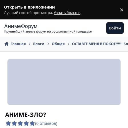
Перейти к содержимому
Открыть в приложении
×
З
Лучший способ просмотра.
Узнать больше
.
АнимеФорум
Войти
Крупнейший аниме-форум на русскоязычной площадке
Главная
Блоги
Общая
ОСТАВТЕ МЕНЯ В ПОКОЕ!!!!!! Б
АНИМЕ-ЗЛО?
(0 отзывов)