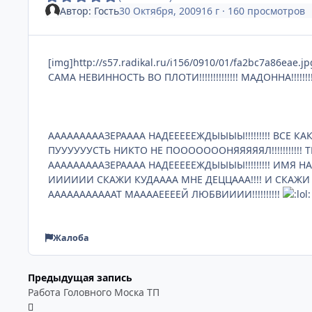
Автор:
Гость
30 Октября, 2009
16 г
· 160 просмотров
[img]http://s57.radikal.ru/i156/0910/01/fa2bc7a86eae.jp
САМА НЕВИННОСТЬ ВО ПЛОТИ!!!!!!!!!!!!!! МАДОННА!!!!!!!!!!
АААААААААЗЕРАААА НАДЕЕЕЕЕЖДЫЫЫЫ!!!!!!!!! ВСЕ КАК Е
ПУУУУУУСТЬ НИКТО НЕ ПОООООООНЯЯЯЯЯЛ!!!!!!!!!!! ТЫ
АААААААААЗЕРАААА НАДЕЕЕЕЕЖДЫЫЫЫ!!!!!!!!! ИМЯ НАЗО
ИИИИИИ СКАЖИ КУДАААА МНЕ ДЕЦЦААА!!!! И СКАЖИ К
АААААААААААТ МААААЕЕЕЕЙ ЛЮБВИИИИ!!!!!!!!!!
Жалоба
Предыдущая запись
Работа Головного Моска ТП