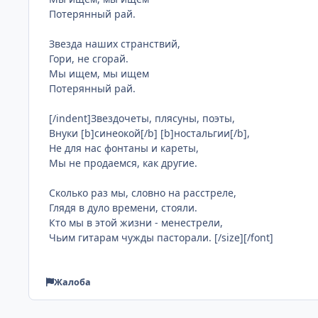
Потерянный рай.
Звезда наших странствий,
Гори, не сгорай.
Мы ищем, мы ищем
Потерянный рай.
[/indent]Звездочеты, плясуны, поэты,
Внуки [b]синеокой[/b] [b]ностальгии[/b],
Не для нас фонтаны и кареты,
Мы не продаемся, как другие.
Сколько раз мы, словно на расстреле,
Глядя в дуло времени, стояли.
Кто мы в этой жизни - менестрели,
Чьим гитарам чужды пасторали. [/size][/font]
Жалоба