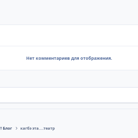
Нет комментариев для отображения.
! Блог
кагбэ эта....театр