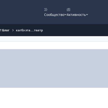
Сообщество
Активность
! Блог
кагбэ эта....театр