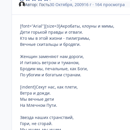
Автор:
Гость
30 Октября, 2009
16 г
· 164 просмотра
[font="Arial"][size=3]Акробаты, клоуны и мимы,
Дети горькой правды и отваги.
Кто мы в этой жизни - пилигримы,
Вечные скитальцы и бродяги.
Женщин заменяют нам дороги,
И питаясь ветром и туманом,
Бродим мы, печальные, как Боги,
По убогим и богатым странам.
[indent]Секут нас, как плети,
Ветра и дожди.
Мы вечные дети
На Млечном Пути.
Звезда наших странствий,
Гори, не сгорай.
Мы ищем, мы ищем