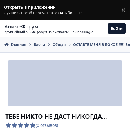
Перейти к содержимому
Открыть в приложении
×
З
Лучший способ просмотра.
Узнать больше
.
АнимеФорум
Войти
Крупнейший аниме-форум на русскоязычной площадке
Главная
Блоги
Общая
ОСТАВТЕ МЕНЯ В ПОКОЕ!!!!!! Б
ТЕБЕ НИКТО НЕ ДАСТ НИКОГДА...
(0 отзывов)