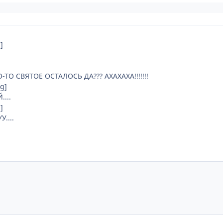
]
О СВЯТОЕ ОСТАЛОСЬ ДА??? АХАХАХА!!!!!!!
g]
...
]
....