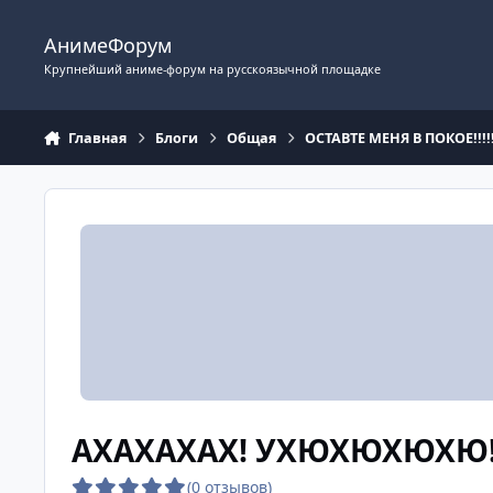
Перейти к содержимому
АнимеФорум
Крупнейший аниме-форум на русскоязычной площадке
Главная
Блоги
Общая
ОСТАВТЕ МЕНЯ В ПОКОЕ!!!!!
АХАХАХАХ! УХЮХЮХЮХЮ
(0 отзывов)