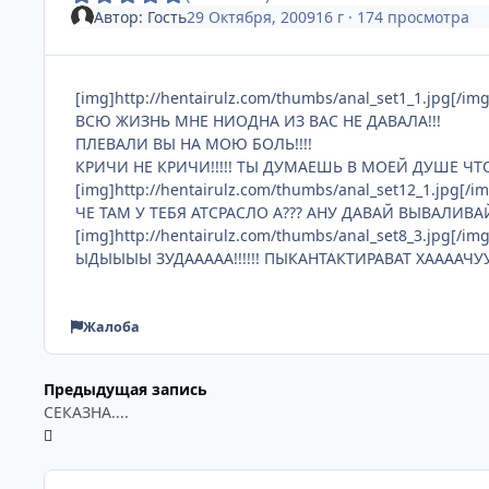
Автор:
Гость
29 Октября, 2009
16 г
· 174 просмотра
[img]http://hentairulz.com/thumbs/anal_set1_1.jpg[/img
ВСЮ ЖИЗНЬ МНЕ НИОДНА ИЗ ВАС НЕ ДАВАЛА!!!
ПЛЕВАЛИ ВЫ НА МОЮ БОЛЬ!!!!
КРИЧИ НЕ КРИЧИ!!!!! ТЫ ДУМАЕШЬ В МОЕЙ ДУШЕ ЧТО-Т
[img]http://hentairulz.com/thumbs/anal_set12_1.jpg[/im
ЧЕ ТАМ У ТЕБЯ АТСРАСЛО А??? АНУ ДАВАЙ ВЫВАЛИВАЙ.
[img]http://hentairulz.com/thumbs/anal_set8_3.jpg[/img
ЫДЫЫЫЫ ЗУДААААА!!!!!! ПЫКАНТАКТИРАВАТ ХААААЧУУУ
Жалоба
Предыдущая запись
СЕКАЗНА....