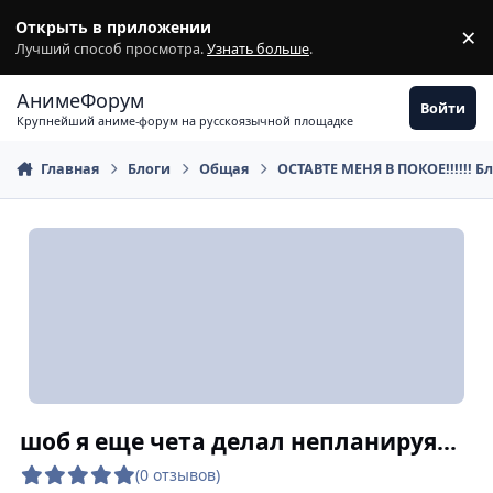
Перейти к содержимому
Открыть в приложении
×
З
Лучший способ просмотра.
Узнать больше
.
АнимеФорум
Войти
Крупнейший аниме-форум на русскоязычной площадке
Главная
Блоги
Общая
ОСТАВТЕ МЕНЯ В ПОКОЕ!!!!!! Б
шоб я еще чета делал непланируя...
(0 отзывов)