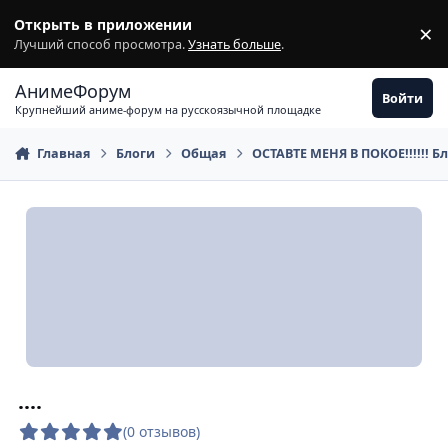
Перейти к содержимому
Открыть в приложении
×
З
Лучший способ просмотра.
Узнать больше
.
АнимеФорум
Войти
Крупнейший аниме-форум на русскоязычной площадке
Главная
Блоги
Общая
ОСТАВТЕ МЕНЯ В ПОКОЕ!!!!!! Б
....
(0 отзывов)