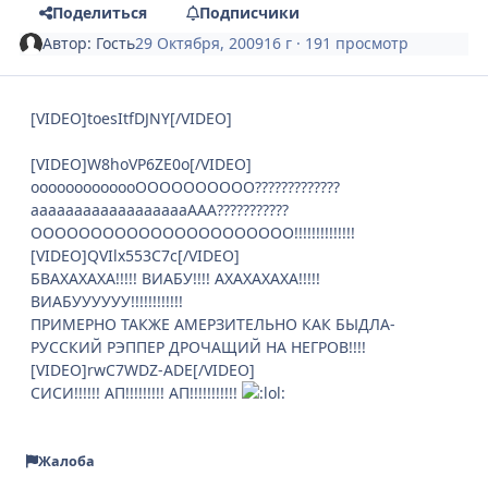
Поделиться
Подписчики
Автор:
Гость
29 Октября, 2009
16 г
· 191 просмотр
[VIDEO]toesItfDJNY[/VIDEO]
[VIDEO]W8hoVP6ZE0o[/VIDEO]
ооооооооооооОООООООООО?????????????
ааааааааааааааааааААА???????????
ОООООООООООООООООООООО!!!!!!!!!!!!!!
[VIDEO]QVIlx553C7c[/VIDEO]
БВАХАХАХА!!!!! ВИАБУ!!!! АХАХАХАХА!!!!!
ВИАБУУУУУУ!!!!!!!!!!!!
ПРИМЕРНО ТАКЖЕ АМЕРЗИТЕЛЬНО КАК БЫДЛА-
РУССКИЙ РЭППЕР ДРОЧАЩИЙ НА НЕГРОВ!!!!
[VIDEO]rwC7WDZ-ADE[/VIDEO]
СИСИ!!!!!! АП!!!!!!!!! АП!!!!!!!!!!!
Жалоба