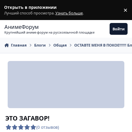
Перейти к содержимому
Открыть в приложении
×
З
Лучший способ просмотра.
Узнать больше
.
АнимеФорум
Войти
Крупнейший аниме-форум на русскоязычной площадке
Главная
Блоги
Общая
ОСТАВТЕ МЕНЯ В ПОКОЕ!!!!!! Б
ЭТО ЗАГАВОР!
(0 отзывов)