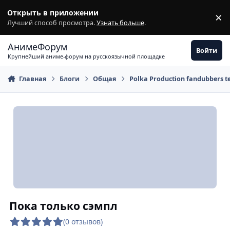
Перейти к содержимому
Открыть в приложении
×
З
Лучший способ просмотра.
Узнать больше
.
АнимеФорум
Войти
Крупнейший аниме-форум на русскоязычной площадке
Главная
Блоги
Общая
Polka Production fandubbers 
Пока только сэмпл
(0 отзывов)