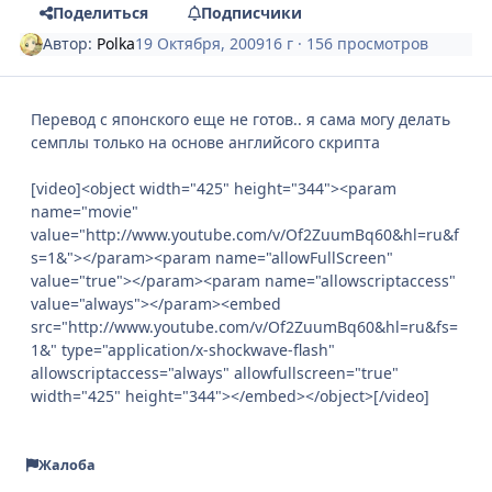
Поделиться
Подписчики
Автор:
Polka
19 Октября, 2009
16 г
· 156 просмотров
Перевод с японского еще не готов.. я сама могу делать
семплы только на основе английсого скрипта
[video]<object width="425" height="344"><param
name="movie"
value="http://www.youtube.com/v/Of2ZuumBq60&hl=ru&f
s=1&"></param><param name="allowFullScreen"
value="true"></param><param name="allowscriptaccess"
value="always"></param><embed
src="http://www.youtube.com/v/Of2ZuumBq60&hl=ru&fs=
1&" type="application/x-shockwave-flash"
allowscriptaccess="always" allowfullscreen="true"
width="425" height="344"></embed></object>[/video]
Жалоба