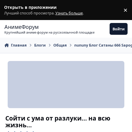
Перейти к содержимому
Открыть в приложении
×
З
Лучший способ просмотра.
Узнать больше
.
АнимеФорум
Войти
Крупнейший аниме-форум на русскоязычной площадке
Главная
Блоги
Общая
nununy Блог Сатаны 666 Sap
Сойти с ума от разлуки... на всю
жизнь...