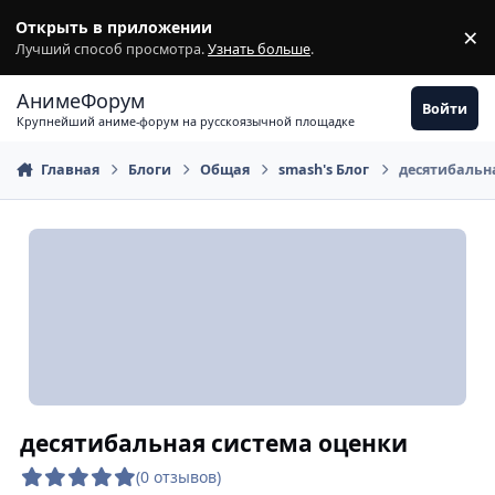
Перейти к содержимому
Открыть в приложении
×
З
Лучший способ просмотра.
Узнать больше
.
АнимеФорум
Войти
Крупнейший аниме-форум на русскоязычной площадке
Главная
Блоги
Общая
smash's Блог
десятибальн
десятибальная система оценки
(0 отзывов)