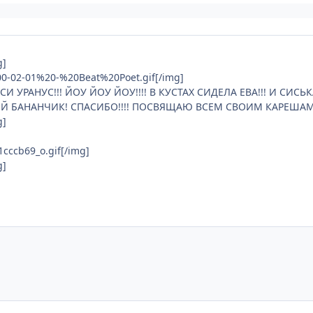
g]
000-02-01%20-%20Beat%20Poet.gif[/img]
 УРАНУС!!! ЙОУ ЙОУ ЙОУ!!!! В КУСТАХ СИДЕЛА ЕВА!!! И СИСЬК
Й БАНАНЧИК! СПАСИБО!!!! ПОСВЯЩАЮ ВСЕМ СВОИМ КАРЕШАМ! МИ
g]
1cccb69_o.gif[/img]
g]