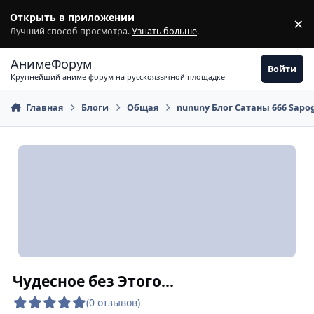
Перейти к содержимому
Открыть в приложении
×
З
Лучший способ просмотра.
Узнать больше
.
АнимеФорум
Войти
Крупнейший аниме-форум на русскоязычной площадке
Главная
Блоги
Общая
nununy Блог Сатаны 666 Sap
Чудесное без Этого...
(0 отзывов)