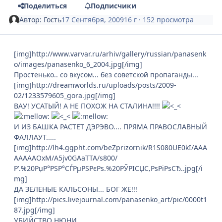
Поделиться
Подписчики
Автор:
Гость
17 Сентября, 2009
16 г
· 152 просмотра
[img]http://www.varvar.ru/arhiv/gallery/russian/panasenk
o/images/panasenko_6_2004.jpg[/img]
Простенько.. со вкусом... без советской пропаганды...
[img]http://dreamworlds.ru/uploads/posts/2009-
02/1233579605_gora.jpg[/img]
ВАУ! УСАТЫЙ! А НЕ ПОХОЖ НА СТАЛИНА!!!!
И ИЗ БАШКА РАСТЕТ ДЭРЭВО.... ПРЯМА ПРАВОСЛАВНЫЙ
ФАЛЛАУТ.....
[img]http://lh4.ggpht.com/beZprizornik/R1S080UE0kI/AAA
AAAAAOxM/A5jv0GAaTTA/s800/
Р’.%20РџР°РЅР°СЃРµРЅРєРѕ.%20РЎРІСЏС‚РѕРіРѕСЂ..jpg[/i
mg]
ДА ЗЕЛЕНЫЕ КАЛЬСОНЫ... БОГ ЖЕ!!!
[img]http://pics.livejournal.com/panasenko_art/pic/0000t1
87.jpg[/img]
УБИЙСТВО НЮНИ...