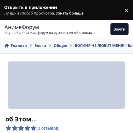
Перейти к содержимому
Открыть в приложении
×
З
Лучший способ просмотра.
Узнать больше
.
АнимеФорум
Войти
Крупнейший аниме-форум на русскоязычной площадке
Главная
Блоги
Общая
БОГИНЯ НЕ ЛЮБИТ МЕНЯ!!! Бл
об Этом...
(0 отзывов)