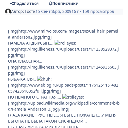
Поделиться
Подписчики
Автор:
Гость
15 Сентября, 2009
16 г
· 159 просмотров
[img]http://www.mirvolos.com/images/sexual_hair_pamel
a_anderson2.jpg[/img]
ПАМЕЛА АНДЫРСЫН....
[img]http://img.likeness.ru/uploads/users/1/1238529372.j
pg[/img]
ОНА КЛАССНАЯ...
[img]http://img.likeness.ru/uploads/users/1/1245935663.j
pg[/img]
РЫБА-КАПЛЯ..
[img]http://www.eblog.ru/uploads/posts/1176125115_482
057423610352full.jpg[/img]
НО НЕМНОГО СТРАННАЯ....
[img]http://upload.wikimedia.org/wikipedia/commons/b/b
d/Pamela_Anderson_3.jpg[/img]
ГЛАЗА КАКИЕ ГРУСТНЫЕ... Я БЫ ЕЁ ПОЖАЛЕЛ... У МЕНЯ
БЫ ОНА НЕ БЫЛА ТАКОЙ СИСЯНДРОЙ...
БЕДНАЯ ДУРОЧКА МИЛЛИОНЕРША....