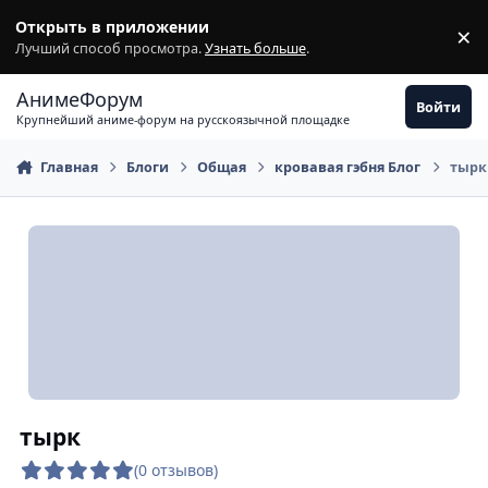
Перейти к содержимому
Открыть в приложении
×
З
Лучший способ просмотра.
Узнать больше
.
АнимеФорум
Войти
Крупнейший аниме-форум на русскоязычной площадке
Главная
Блоги
Общая
кровавая гэбня Блог
тырк
тырк
(0 отзывов)