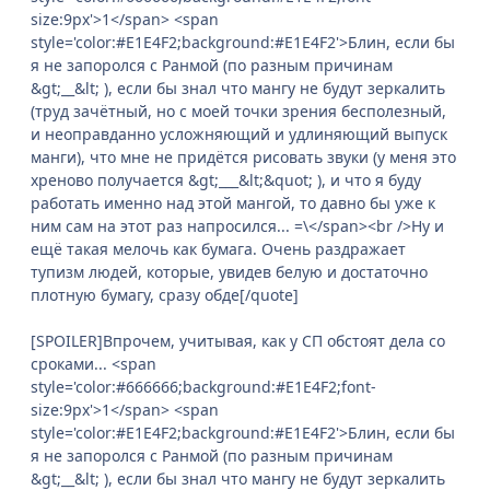
size:9px'>1</span> <span
style='color:#E1E4F2;background:#E1E4F2'>Блин, если бы
я не запоролся с Ранмой (по разным причинам
&gt;__&lt; ), если бы знал что мангу не будут зеркалить
(труд зачётный, но с моей точки зрения бесполезный,
и неоправданно усложняющий и удлиняющий выпуск
манги), что мне не придётся рисовать звуки (у меня это
хреново получается &gt;___&lt;&quot; ), и что я буду
работать именно над этой мангой, то давно бы уже к
ним сам на этот раз напросился... =\</span><br />Ну и
ещё такая мелочь как бумага. Очень раздражает
тупизм людей, которые, увидев белую и достаточно
плотную бумагу, сразу обде[/quote]
[SPOILER]Впрочем, учитывая, как у СП обстоят дела со
сроками... <span
style='color:#666666;background:#E1E4F2;font-
size:9px'>1</span> <span
style='color:#E1E4F2;background:#E1E4F2'>Блин, если бы
я не запоролся с Ранмой (по разным причинам
&gt;__&lt; ), если бы знал что мангу не будут зеркалить