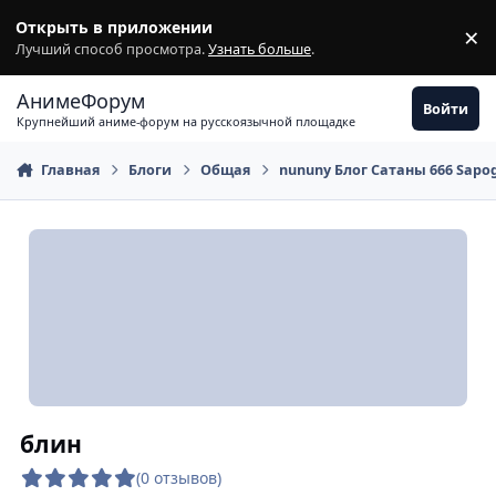
Перейти к содержимому
Открыть в приложении
×
З
Лучший способ просмотра.
Узнать больше
.
АнимеФорум
Войти
Крупнейший аниме-форум на русскоязычной площадке
Главная
Блоги
Общая
nununy Блог Сатаны 666 Sap
блин
(0 отзывов)