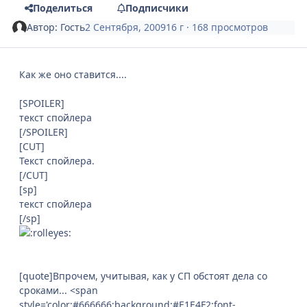
Поделиться
Подписчики
Автор:
Гость
2 Сентября, 2009
16 г
· 168 просмотров
Как же оно ставится....
[SPOILER]
текст спойлера
[/SPOILER]
[CUT]
Текст спойлера.
[/CUT]
[sp]
текст спойлера
[/sp]
[quote]Впрочем, учитывая, как у СП обстоят дела со
сроками... <span
style='color:#666666;background:#E1E4F2;font-