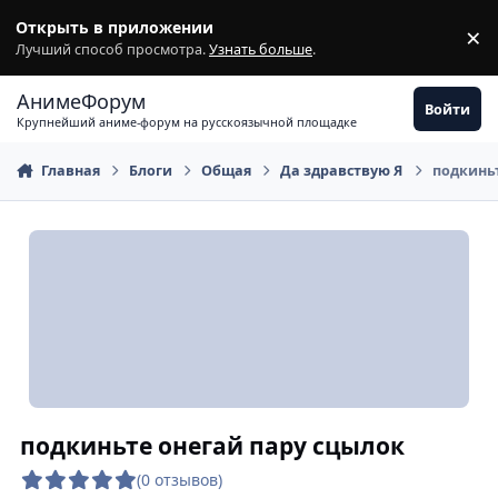
Перейти к содержимому
Открыть в приложении
×
З
Лучший способ просмотра.
Узнать больше
.
АнимеФорум
Войти
Крупнейший аниме-форум на русскоязычной площадке
Главная
Блоги
Общая
Да здравствую Я
подкиньт
подкиньте онегай пару сцылок
(0 отзывов)