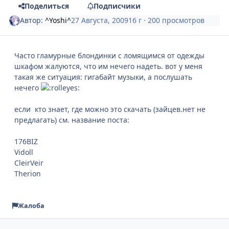
Поделиться
Подписчики
Автор:
^Yoshi^
27 Августа, 2009
16 г
· 200 просмотров
Часто гламурные блондинки с ломящимся от одежды
шкафом жалуются, что им нечего надеть. вот у меня
такая же ситуация: гигабайт музыки, а послушать
нечего
если кто знает, где можно это скачать (зайцев.нет не
предлагать) см. название поста:
176BIZ
Vidoll
CleirVeir
Therion
Жалоба