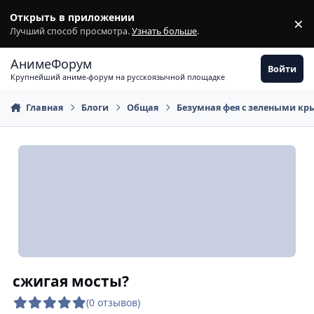
Перейти к содержимому
Открыть в приложении
×
З
Лучший способ просмотра.
Узнать больше
.
АнимеФорум
Войти
Крупнейший аниме-форум на русскоязычной площадке
Главная
Блоги
Общая
Безумная фея с зелеными 
сжигая мосты?
(0 отзывов)