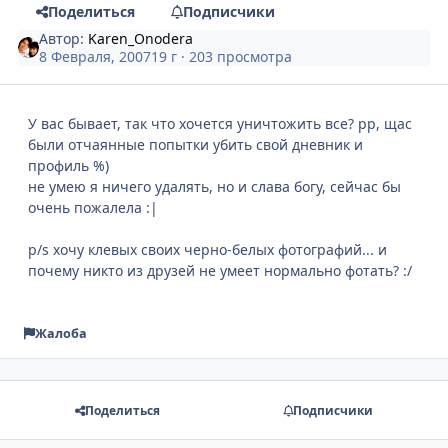
Поделиться
Подписчики
Автор:
Karen_Onodera
8 Февраля, 2007
19 г
· 203 просмотра
У вас бывает, так что хочется уничтожить все? рр, щас
были отчаянные попытки убить свой дневник и
профиль %)
не умею я ничего удалять, но и слава богу, сейчас бы
очень пожалела :|
p/s хочу клевых своих черно-белых фотографий... и
почему никто из друзей не умеет нормально фотать? :/
Жалоба
Поделиться
Подписчики