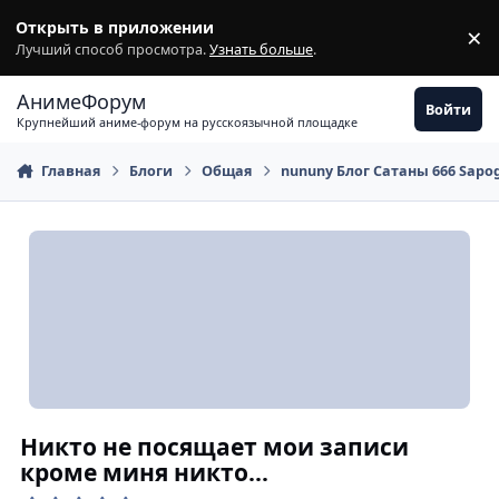
Перейти к содержимому
Открыть в приложении
×
З
Лучший способ просмотра.
Узнать больше
.
АнимеФорум
Войти
Крупнейший аниме-форум на русскоязычной площадке
Главная
Блоги
Общая
nununy Блог Сатаны 666 Sap
Никто не посящает мои записи
кроме миня никто...